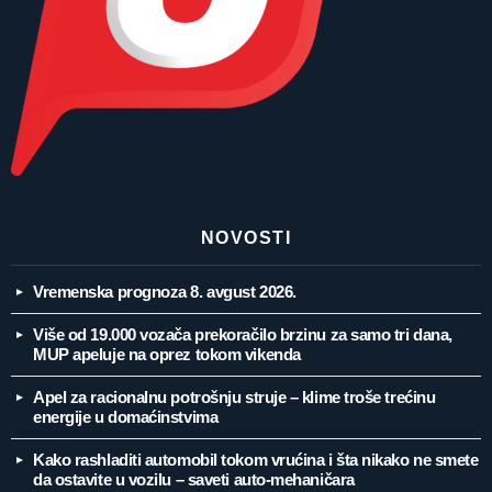
NOVOSTI
Vremenska prognoza 8. avgust 2026.
Više od 19.000 vozača prekoračilo brzinu za samo tri dana,
MUP apeluje na oprez tokom vikenda
Apel za racionalnu potrošnju struje – klime troše trećinu
energije u domaćinstvima
Kako rashladiti automobil tokom vrućina i šta nikako ne smete
da ostavite u vozilu – saveti auto-mehaničara