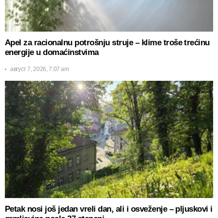
Apel za racionalnu potrošnju struje – klime troše trećinu
energije u domaćinstvima
август 7, 2026, 7:07 am
Petak nosi još jedan vreli dan, ali i osveženje – pljuskovi i