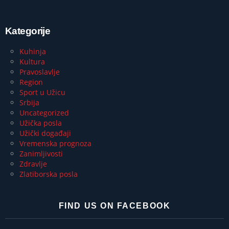
Kategorije
Kuhinja
Kultura
Pravoslavlje
Region
Sport u Užicu
Srbija
Uncategorized
Užička posla
Užički događaji
Vremenska prognoza
Zanimljivosti
Zdravlje
Zlatiborska posla
FIND US ON FACEBOOK