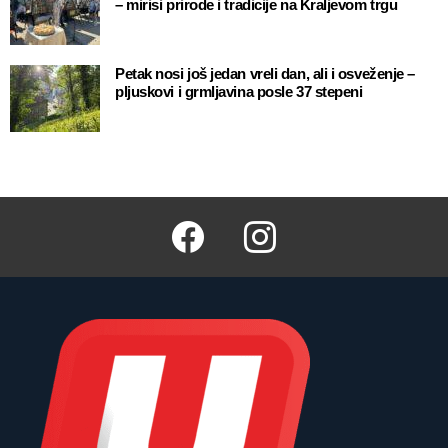
– mirisi prirode i tradicije na Kraljevom trgu
Petak nosi još jedan vreli dan, ali i osveženje –
pljuskovi i grmljavina posle 37 stepeni
Facebook
Instagram