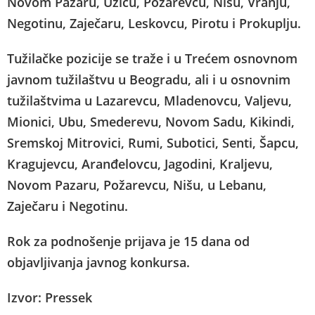
Novom Pazaru, Užicu, Požarevcu, Nišu, Vranju,
Negotinu, Zaječaru, Leskovcu, Pirotu i Prokuplju.
Tužilačke pozicije se traže i u Trećem osnovnom
javnom tužilaštvu u Beogradu, ali i u osnovnim
tužilaštvima u Lazarevcu, Mladenovcu, Valjevu,
Mionici, Ubu, Smederevu, Novom Sadu, Kikindi,
Sremskoj Mitrovici, Rumi, Subotici, Senti, Šapcu,
Kragujevcu, Aranđelovcu, Jagodini, Kraljevu,
Novom Pazaru, Požarevcu, Nišu, u Lebanu,
Zaječaru i Negotinu.
Rok za podnošenje prijava je 15 dana od
objavljivanja javnog konkursa.
Izvor: Pressek