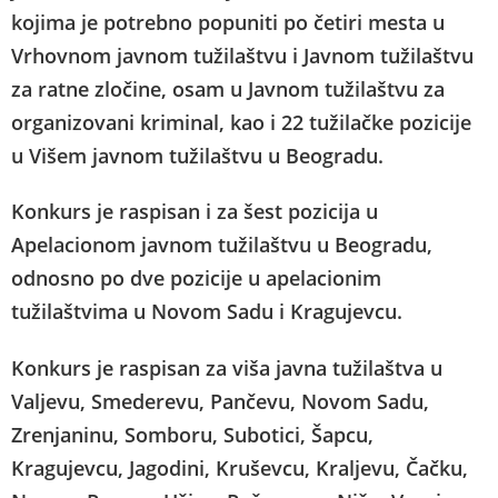
kojima je potrebno popuniti po četiri mesta u
Vrhovnom javnom tužilaštvu i Javnom tužilaštvu
za ratne zločine, osam u Javnom tužilaštvu za
organizovani kriminal, kao i 22 tužilačke pozicije
u Višem javnom tužilaštvu u Beogradu.
Konkurs je raspisan i za šest pozicija u
Apelacionom javnom tužilaštvu u Beogradu,
odnosno po dve pozicije u apelacionim
tužilaštvima u Novom Sadu i Kragujevcu.
Konkurs je raspisan za viša javna tužilaštva u
Valjevu, Smederevu, Pančevu, Novom Sadu,
Zrenjaninu, Somboru, Subotici, Šapcu,
Kragujevcu, Jagodini, Kruševcu, Kraljevu, Čačku,