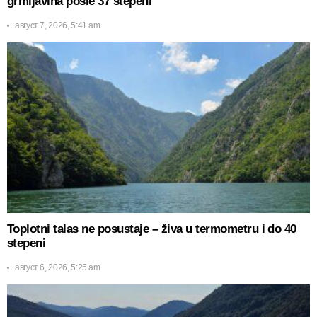
grmljavina posle 37 stepeni
август 7, 2026, 5:41 am
Toplotni talas ne posustaje – živa u termometru i do 40
stepeni
август 6, 2026, 5:25 am