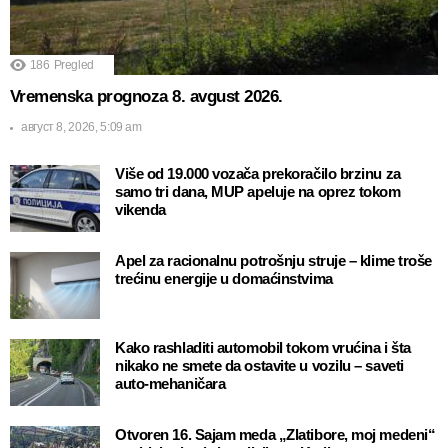
186
Pregled
Vremenska prognoza 8. avgust 2026.
август 8, 2026, 5:09 am
Više od 19.000 vozača prekoračilo brzinu za
samo tri dana, MUP apeluje na oprez tokom
vikenda
Apel za racionalnu potrošnju struje – klime troše
trećinu energije u domaćinstvima
Kako rashladiti automobil tokom vrućina i šta
nikako ne smete da ostavite u vozilu – saveti
auto-mehaničara
Otvoren 16. Sajam meda „Zlatibore, moj medeni“