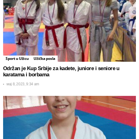
Sport u Užicu
Užička posla
Održan je Kup Srbije za kadete, juniore i seniore u
karatama i borbama
мај 8, 2023, 9:34 am