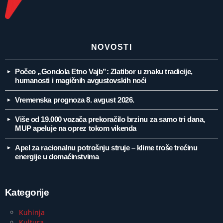
NOVOSTI
Počeo „Gondola Etno Vajb”: Zlatibor u znaku tradicije,
humanosti i magičnih avgustovskih noći
Vremenska prognoza 8. avgust 2026.
Više od 19.000 vozača prekoračilo brzinu za samo tri dana,
MUP apeluje na oprez tokom vikenda
Apel za racionalnu potrošnju struje – klime troše trećinu
energije u domaćinstvima
Kategorije
Kuhinja
Kultura