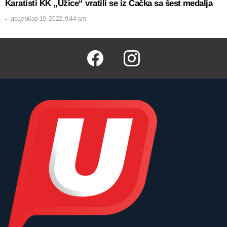
Karatisti KK „Užice“ vratili se iz Čačka sa šest medalja
децембар 19, 2022, 9:44 am
Facebook
Instagram