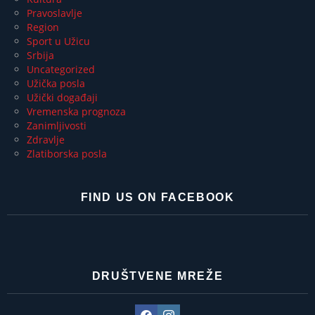
Pravoslavlje
Region
Sport u Užicu
Srbija
Uncategorized
Užička posla
Užički događaji
Vremenska prognoza
Zanimljivosti
Zdravlje
Zlatiborska posla
FIND US ON FACEBOOK
DRUŠTVENE MREŽE
Facebook
Instagram