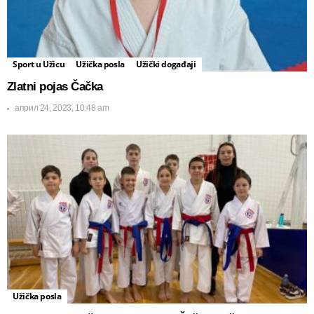
Sport u Užicu
Užička posla
Užički događaji
Zlatni pojas Čačka
април 24, 2023, 10:48 am
Užička posla