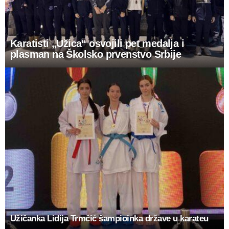
Karatisti „Užica“ osvojili pet medalja i
plasman na Školsko prvenstvo Srbije
Užičanka Lidija Trmčić šampioinka države u karateu