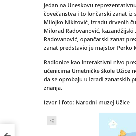
jedan na Uneskovu reprezentativnu 
čovečanstva i to lončarski zanat iz 
Milojko Nikitović, izradu drvenih ču
Milorad Radovanović, kazandžijski 
Radovanović, opančarski zanat prez
zanat predstavio je majstor Perko 
Radionice kao interaktivni nivo pr
učenicima Umetničke škole Užice n
da se oprobaju u izradi zanatskih 
znanja.
Izvor i foto: Narodni muzej Užice
kviru