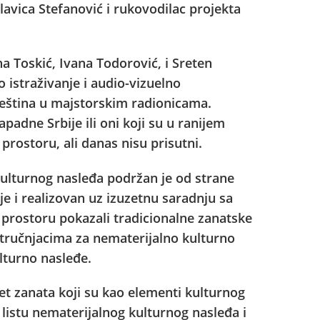
avica Stefanović i rukovodilac projekta
na Toskić, Ivana Todorović, i Sreten
 istraživanje i audio-vizuelno
eština u majstorskim radionicama.
padne Srbije ili oni koji su u ranijem
prostoru, ali danas nisu prisutni.
kulturnog nasleđa podržan je od strane
je i realizovan uz izuzetnu saradnju sa
prostoru pokazali tradicionalne zanatske
stručnjacima za nematerijalno kulturno
lturno nasleđe.
et zanata koji su kao elementi kulturnog
listu nematerijalnog kulturnog nasleđa i