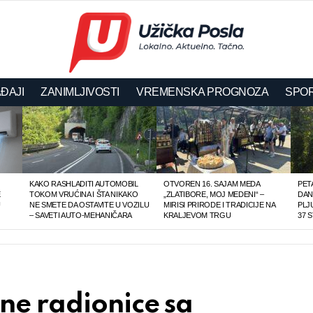
ĐAJI
ZANIMLJIVOSTI
VREMENSKA PROGNOZA
SPOR
KAKO RASHLADITI AUTOMOBIL
OTVOREN 16. SAJAM MEDA
PET
E
TOKOM VRUĆINA I ŠTA NIKAKO
„ZLATIBORE, MOJ MEDENI“ –
DAN,
U
NE SMETE DA OSTAVITE U VOZILU
MIRISI PRIRODE I TRADICIJE NA
PLJ
– SAVETI AUTO-MEHANIČARA
KRALJEVOM TRGU
37 
ne radionice sa