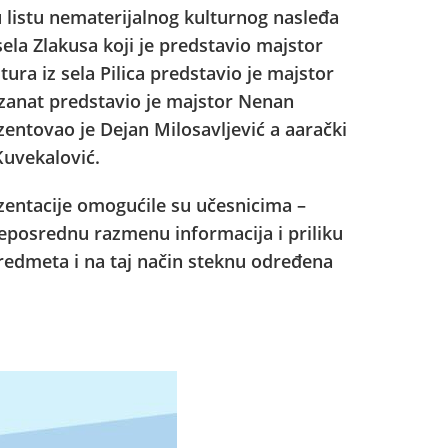
listu nematerijalnog kulturnog nasleđa
sela Zlakusa koji je predstavio majstor
tura iz sela Pilica predstavio je majstor
zanat predstavio je majstor Nenan
entovao je Dejan Milosavljević a aarački
Kuvekalović.
ezentacije omogućile su učesnicima –
eposrednu razmenu informacija i priliku
predmeta i na taj način steknu određena