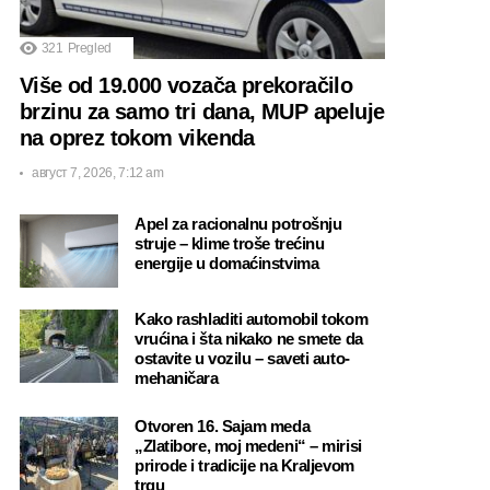
321
Pregled
Više od 19.000 vozača prekoračilo
brzinu za samo tri dana, MUP apeluje
na oprez tokom vikenda
август 7, 2026, 7:12 am
Apel za racionalnu potrošnju
struje – klime troše trećinu
energije u domaćinstvima
Kako rashladiti automobil tokom
vrućina i šta nikako ne smete da
ostavite u vozilu – saveti auto-
mehaničara
Otvoren 16. Sajam meda
„Zlatibore, moj medeni“ – mirisi
prirode i tradicije na Kraljevom
trgu