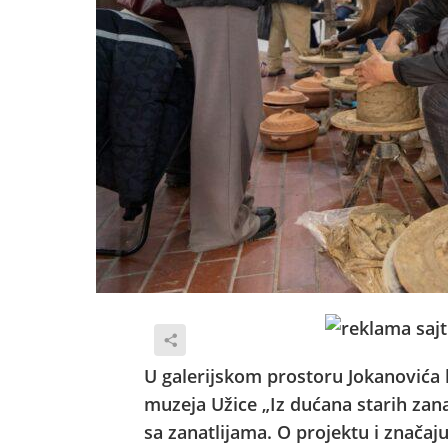
U galerijskom prostoru Jokanovića 
muzeja Užice „Iz dućana starih zana
sa zanatlijama. O projektu i značaj