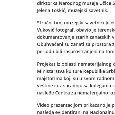
dirktorka Narodnog muzeja Užice Sl
Jelena Toskić, muzejski savetnik.
Stručni tim, muzejski savetnici Jele
Vuković fotograf, obavio je terensko
dokumentovanje starih zanatskih v
Obuhvaćeni su zanati sa prostora za
periodu bili rasprostranjeni na tom 
Projekat iz oblasti nematerijalnog 
Ministarstva kulture Republike Srbi
majstorima koji su u svom radnom 
veštine i uz saradnju sa kolegama 
nasleđe Centra za nematerijalno ku
Video prezentacijom prikazano je p
nasleđa evidentirani na Nacionalnu 