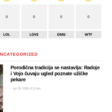
0
0
0
0
LOL
LOVE
OMG
WTF
NCATEGORIZED
Porodična tradicija se nastavlja: Radoje
i Vojo čuvaju ugled poznate užičke
pekare
јул 29, 2026, 6:11 am