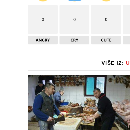
0
0
0
ANGRY
CRY
CUTE
VIŠE IZ:
U