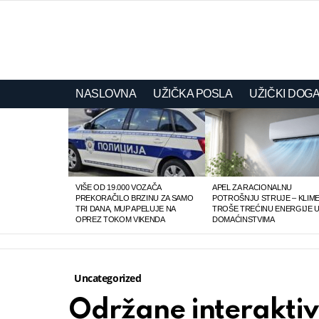
NASLOVNA
UŽIČKA POSLA
UŽIČKI DOGA
LATEST
STORIES
VIŠE OD 19.000 VOZAČA
APEL ZA RACIONALNU
PREKORAČILO BRZINU ZA SAMO
POTROŠNJU STRUJE – KLIM
TRI DANA, MUP APELUJE NA
TROŠE TREĆINU ENERGIJE 
OPREZ TOKOM VIKENDA
DOMAĆINSTVIMA
Uncategorized
Održane interaktiv