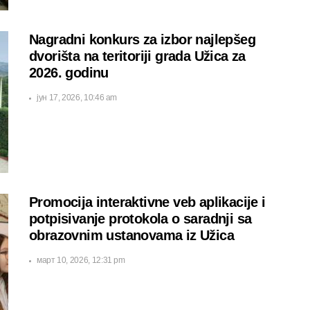
Nagradni konkurs za izbor najlepšeg
dvorišta na teritoriji grada Užica za
2026. godinu
јун 17, 2026, 10:46 am
Promocija interaktivne veb aplikacije i
potpisivanje protokola o saradnji sa
obrazovnim ustanovama iz Užica
март 10, 2026, 12:31 pm