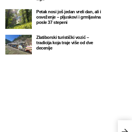
Petak nosi još jedan vreli dan, ali i
osveženje – pljuskovi i grmljavina
posle 37 stepeni
Zlatiborski turistički vozić –
tradicija koja traje više od dve
decenije
Dode