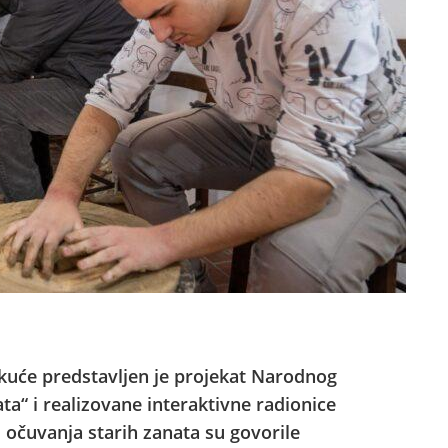
kuće predstavljen je projekat Narodnog
ta“ i realizovane interaktivne radionice
u očuvanja starih zanata su govorile