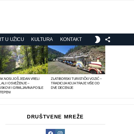
FOLLOW
SWITCH
T U UŽICU
KULTURA
KONTAKT
US
SKIN
AK NOSI JOŠ JEDAN VRELI
ZLATIBORSKI TURISTIČKI VOZIĆ –
 ALI I OSVEŽENJE –
TRADICIJA KOJA TRAJE VIŠE OD
USKOVI I GRMLJAVINA POSLE
DVE DECENIJE
STEPENI
DRUŠTVENE MREŽE
Facebook
Instagram