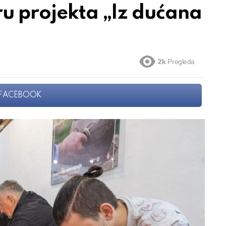
ru projekta „Iz dućana
2k
Pregleda
FACEBOOK