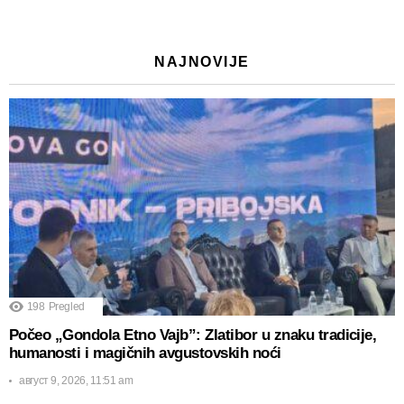
NAJNOVIJE
198
Pregled
Počeo „Gondola Etno Vajb”: Zlatibor u znaku tradicije,
humanosti i magičnih avgustovskih noći
август 9, 2026, 11:51 am