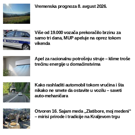
Vremenska prognoza 8. avgust 2026.
Više od 19.000 vozača prekoračilo brzinu za
samo tri dana, MUP apeluje na oprez tokom
vikenda
Apel za racionalnu potrošnju struje – klime troše
trećinu energije u domaćinstvima
Kako rashladiti automobil tokom vrućina i šta
nikako ne smete da ostavite u vozilu – saveti
auto-mehaničara
Otvoren 16. Sajam meda „Zlatibore, moj medeni“
– mirisi prirode i tradicije na Kraljevom trgu