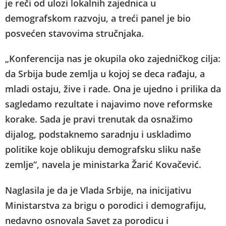
je reči od ulozi lokalnih zajednica u
demografskom razvoju, a treći panel je bio
posvećen stavovima stručnjaka.
„Konferencija nas je okupila oko zajedničkog cilja:
da Srbija bude zemlja u kojoj se deca rađaju, a
mladi ostaju, žive i rade. Ona je ujedno i prilika da
sagledamo rezultate i najavimo nove reformske
korake. Sada je pravi trenutak da osnažimo
dijalog, podstaknemo saradnju i uskladimo
politike koje oblikuju demografsku sliku naše
zemlje“, navela je ministarka Žarić Kovačević.
Naglasila je da je Vlada Srbije, na inicijativu
Ministarstva za brigu o porodici i demografiju,
nedavno osnovala Savet za porodicu i