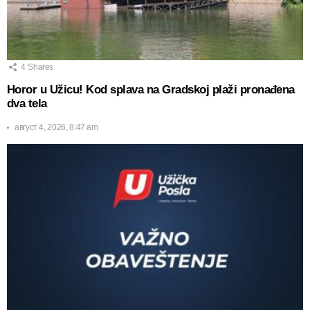
4
Shares
Horor u Užicu! Kod splava na Gradskoj plaži pronađena
dva tela
август 4, 2026, 8:47 am