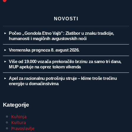
NOVOSTI
Počeo „Gondola Etno Vajb”: Zlatibor u znaku tradicije,
humanosti i magičnih avgustovskih noći
Vremenska prognoza 8. avgust 2026.
Više od 19.000 vozača prekoračilo brzinu za samo tri dana,
MUP apeluje na oprez tokom vikenda
Apel za racionalnu potrošnju struje – klime troše trećinu
energije u domaćinstvima
Kategorije
Kuhinja
Kultura
Pravoslavlje