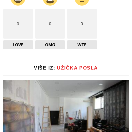
0
0
0
LOVE
OMG
WTF
VIŠE IZ:
UŽIČKA POSLA