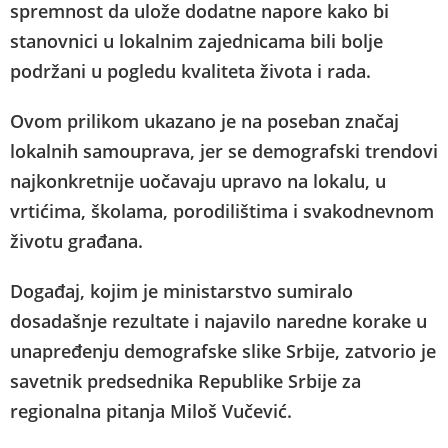
spremnost da ulože dodatne napore kako bi
stanovnici u lokalnim zajednicama bili bolje
podržani u pogledu kvaliteta života i rada.
Ovom prilikom ukazano je na poseban značaj
lokalnih samouprava, jer se demografski trendovi
najkonkretnije uočavaju upravo na lokalu, u
vrtićima, školama, porodilištima i svakodnevnom
životu građana.
Događaj, kojim je ministarstvo sumiralo
dosadašnje rezultate i najavilo naredne korake u
unapređenju demografske slike Srbije, zatvorio je
savetnik predsednika Republike Srbije za
regionalna pitanja Miloš Vučević.