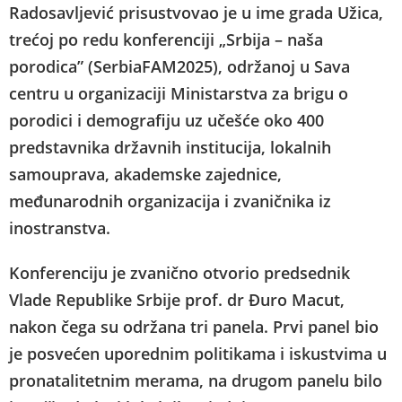
Radosavljević prisustvovao je u ime grada Užica,
trećoj po redu konferenciji „Srbija – naša
porodica” (SerbiaFAM2025), održanoj u Sava
centru u organizaciji Ministarstva za brigu o
porodici i demografiju uz učešće oko 400
predstavnika državnih institucija, lokalnih
samouprava, akademske zajednice,
međunarodnih organizacija i zvaničnika iz
inostranstva.
Konferenciju je zvanično otvorio predsednik
Vlade Republike Srbije prof. dr Đuro Macut,
nakon čega su održana tri panela. Prvi panel bio
je posvećen uporednim politikama i iskustvima u
pronatalitetnim merama, na drugom panelu bilo