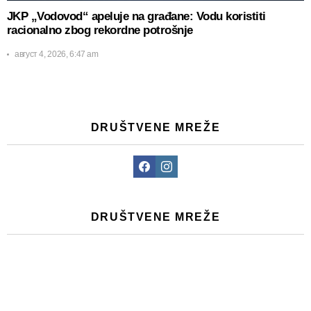
JKP „Vodovod“ apeluje na građane: Vodu koristiti
racionalno zbog rekordne potrošnje
август 4, 2026, 6:47 am
DRUŠTVENE MREŽE
Facebook
Instagram
DRUŠTVENE MREŽE