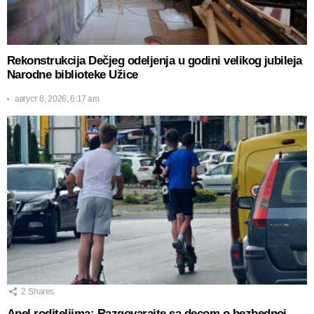
Rekonstrukcija Dečjeg odeljenja u godini velikog jubileja
Narodne biblioteke Užice
август 6, 2026, 6:17 am
2
Shares
Apel roditeljima: Razgovarajte sa decom o bezbednoj