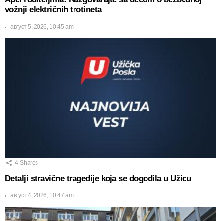
vožnji električnih trotineta
август 5, 2026, 10:45 am
4
Shares
Detalji stravične tragedije koja se dogodila u Užicu
август 4, 2026, 10:47 am