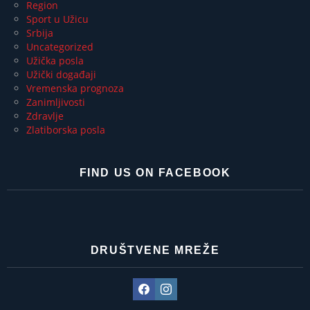
Region
Sport u Užicu
Srbija
Uncategorized
Užička posla
Užički događaji
Vremenska prognoza
Zanimljivosti
Zdravlje
Zlatiborska posla
FIND US ON FACEBOOK
DRUŠTVENE MREŽE
Facebook
Instagram