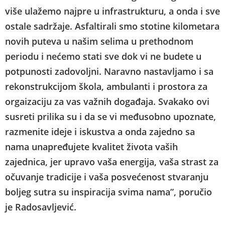
više ulažemo najpre u infrastrukturu, a onda i sve
ostale sadržaje. Asfaltirali smo stotine kilometara
novih puteva u našim selima u prethodnom
periodu i nećemo stati sve dok vi ne budete u
potpunosti zadovoljni. Naravno nastavljamo i sa
rekonstrukcijom škola, ambulanti i prostora za
orgaizaciju za vas važnih događaja. Svakako ovi
susreti prilika su i da se vi međusobno upoznate,
razmenite ideje i iskustva a onda zajedno sa
nama unapređujete kvalitet života vaših
zajednica, jer upravo vaša energija, vaša strast za
očuvanje tradicije i vaša posvećenost stvaranju
boljeg sutra su inspiracija svima nama”, poručio
je Radosavljević.