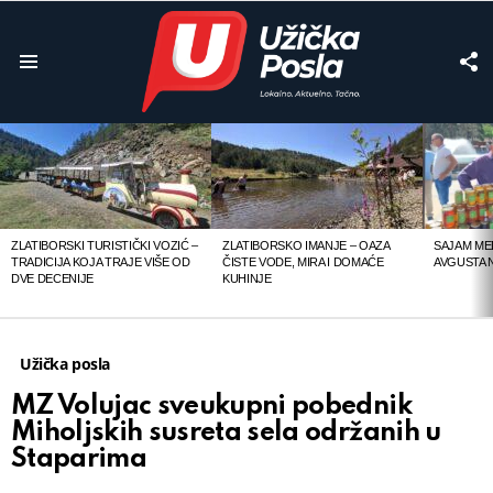
F
U
Menu
LATEST
STORIES
ZLATIBORSKI TURISTIČKI VOZIĆ –
ZLATIBORSKO IMANJE – OAZA
SAJAM MED
TRADICIJA KOJA TRAJE VIŠE OD
ČISTE VODE, MIRA I DOMAĆE
AVGUSTA 
DVE DECENIJE
KUHINJE
Užička posla
MZ Volujac sveukupni pobednik
Miholjskih susreta sela održanih u
Staparima