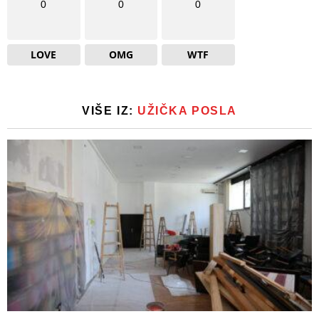
0
0
0
LOVE
OMG
WTF
VIŠE IZ:
UŽIČKA POSLA