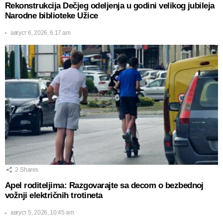
Rekonstrukcija Dečjeg odeljenja u godini velikog jubileja
Narodne biblioteke Užice
август 6, 2026, 6:17 am
2
Shares
Apel roditeljima: Razgovarajte sa decom o bezbednoj
vožnji električnih trotineta
август 5, 2026, 10:45 am