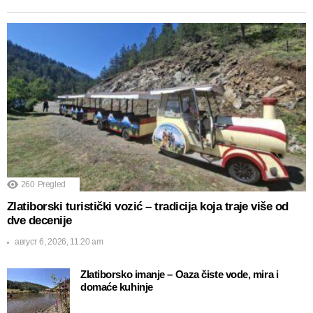
260
Pregled
Zlatiborski turistički vozić – tradicija koja traje više od
dve decenije
август 6, 2026, 11:20 am
Zlatiborsko imanje – Oaza čiste vode, mira i
domaće kuhinje