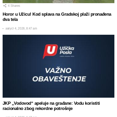
4
Shares
Horor u Užicu! Kod splava na Gradskoj plaži pronađena
dva tela
август 4, 2026, 8:47 am
JKP „Vodovod“ apeluje na građane: Vodu koristiti
racionalno zbog rekordne potrošnje