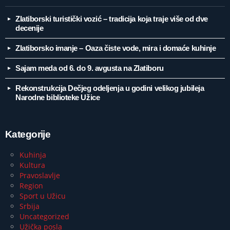
Zlatiborski turistički vozić – tradicija koja traje više od dve
decenije
Zlatiborsko imanje – Oaza čiste vode, mira i domaće kuhinje
Sajam meda od 6. do 9. avgusta na Zlatiboru
Rekonstrukcija Dečjeg odeljenja u godini velikog jubileja
Narodne biblioteke Užice
Kategorije
Kuhinja
Kultura
Pravoslavlje
Region
Sport u Užicu
Srbija
Uncategorized
Užička posla