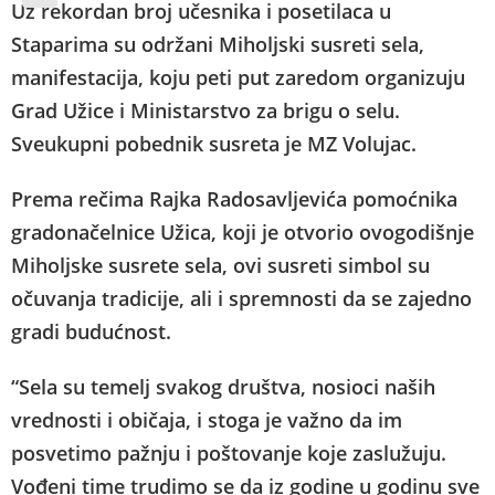
Uz rekordan broj učesnika i posetilaca u
Staparima su održani Miholjski susreti sela,
manifestacija, koju peti put zaredom organizuju
Grad Užice i Ministarstvo za brigu o selu.
Sveukupni pobednik susreta je MZ Volujac.
Prema rečima Rajka Radosavljevića pomoćnika
gradonačelnice Užica, koji je otvorio ovogodišnje
Miholjske susrete sela, ovi susreti simbol su
očuvanja tradicije, ali i spremnosti da se zajedno
gradi budućnost.
“Sela su temelj svakog društva, nosioci naših
vrednosti i običaja, i stoga je važno da im
posvetimo pažnju i poštovanje koje zaslužuju.
Vođeni time trudimo se da iz godine u godinu sve