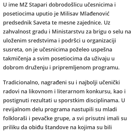
U ime MZ Stapari dobrodošlicu učesnicima i
posetiocima uputio je Milisav Mlađenović
predsednik Saveta te mesne zajednice. Uz
zahvalnost gradu i Ministarstvu za brigu o selu na
uloženim sredstvima i podršci u organizaciji
susreta, on je učesnicima poželeo uspešna
takmičenja a svim posetiocima da uživaju u
dobrom druženju i pripremljenom programu.
Tradicionalno, nagrađeni su i najbolji učenički
radovi na likovnom i literarnom konkursu, kao i
postignuti rezultati u sporstkim disciplinama. U
revijalnom delu programa nastupili su mladi
folkloraši i pevačke grupe, a svi prisutni imali su
priliku da obiđu štandove na kojima su bili