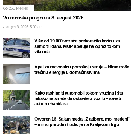
261
Pregled
Vremenska prognoza 8. avgust 2026.
август 8, 2026, 5:09 am
Više od 19.000 vozača prekoračilo brzinu za
samo tri dana, MUP apeluje na oprez tokom
vikenda
Apel za racionalnu potrošnju struje – klime troše
trećinu energije u domaćinstvima
Kako rashladiti automobil tokom vrućina i šta
nikako ne smete da ostavite u vozilu – saveti
auto-mehaničara
Otvoren 16. Sajam meda „Zlatibore, moj medeni“
– mirisi prirode i tradicije na Kraljevom trgu