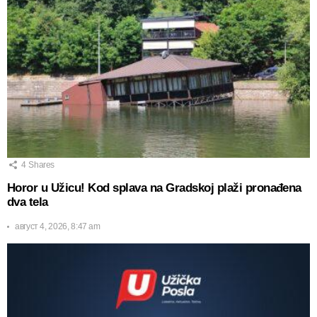
4
Shares
Horor u Užicu! Kod splava na Gradskoj plaži pronađena
dva tela
август 4, 2026, 8:47 am