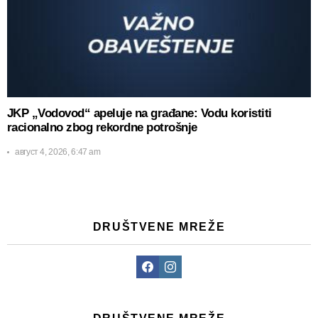
JKP „Vodovod“ apeluje na građane: Vodu koristiti
racionalno zbog rekordne potrošnje
август 4, 2026, 6:47 am
DRUŠTVENE MREŽE
Facebook
Instagram