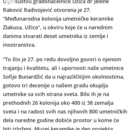
U prisustvu gradonačelnice Užica dr Jelene
Raković Radivojević otvorena je 27.
“Međunarodna kolonija umetničke keramike
Zlakusa, Užice”, u okviru koje će u narednim
danima stvarati deset umetnika iz zemlje i
inostranstva.
“To što je 27. po redu dovoljno govori o njenom
trajanju i kvalitetu, ali i upornosti naše umetnice
Sofije Bunardžić da u najrazličitijim okolnostima,
gotovo tri decenije u našem gradu okuplja
umetnike sa svih strana sveta. Bilo ih je na
prethodnih 26 kolonija oko 400 iz 38 zemalja
sveta i na radost svih nas njihovih 800 umetničkih
dela naredne godine dobiće prostor u kome će
biti izloženi. Muzej keramike je deo projekta