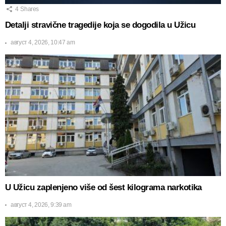
4
Shares
Detalji stravične tragedije koja se dogodila u Užicu
август 4, 2026, 10:47 am
U Užicu zaplenjeno više od šest kilograma narkotika
август 4, 2026, 9:39 am