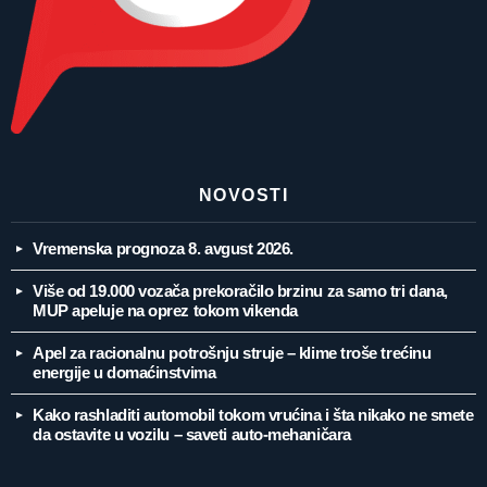
NOVOSTI
Vremenska prognoza 8. avgust 2026.
Više od 19.000 vozača prekoračilo brzinu za samo tri dana,
MUP apeluje na oprez tokom vikenda
Apel za racionalnu potrošnju struje – klime troše trećinu
energije u domaćinstvima
Kako rashladiti automobil tokom vrućina i šta nikako ne smete
da ostavite u vozilu – saveti auto-mehaničara