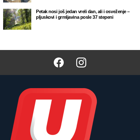
Petak nosi još jedan vreli dan, ali i osveženje –
pljuskovi i grmljavina posle 37 stepeni
Facebook
Instagram