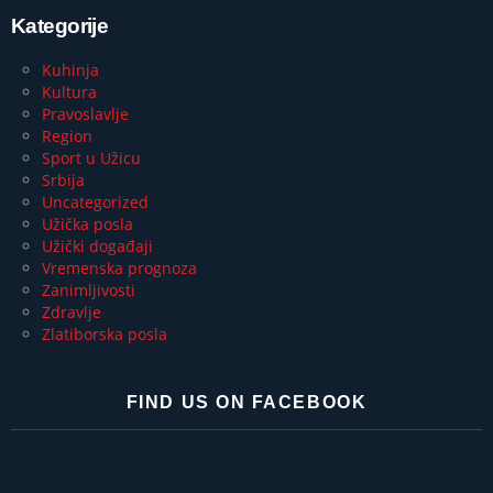
Kategorije
Kuhinja
Kultura
Pravoslavlje
Region
Sport u Užicu
Srbija
Uncategorized
Užička posla
Užički događaji
Vremenska prognoza
Zanimljivosti
Zdravlje
Zlatiborska posla
FIND US ON FACEBOOK