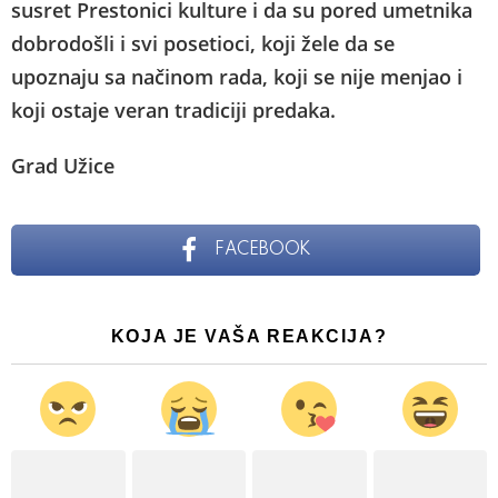
susret Prestonici kulture i da su pored umetnika
dobrodošli i svi posetioci, koji žele da se
upoznaju sa načinom rada, koji se nije menjao i
koji ostaje veran tradiciji predaka.
Grad Užice
FACEBOOK
KOJA JE VAŠA REAKCIJA?