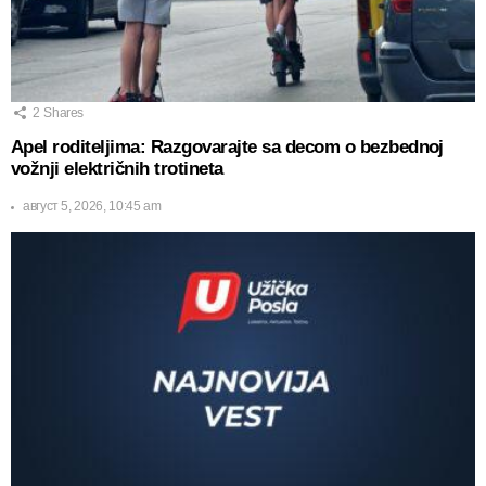
2
Shares
Apel roditeljima: Razgovarajte sa decom o bezbednoj
vožnji električnih trotineta
август 5, 2026, 10:45 am