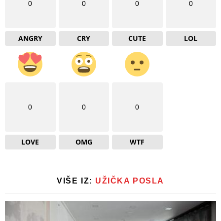
0
0
0
0
ANGRY
CRY
CUTE
LOL
0
0
0
LOVE
OMG
WTF
VIŠE IZ:
UŽIČKA POSLA