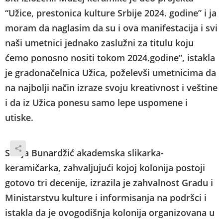
“Užice, prestonica kulture Srbije 2024. godine” i ja
moram da naglasim da su i ova manifestacija i svi
naši umetnici jednako zaslužni za titulu koju
ćemo ponosno nositi tokom 2024.godine”, istakla
je gradonačelnica Užica, poželevši umetnicima da
na najbolji način izraze svoju kreativnost i veštine
i da iz Užica ponesu samo lepe uspomene i
utiske.
Sofija Bunardžić akademska slikarka-
keramičarka, zahvaljujući kojoj kolonija postoji
gotovo tri decenije, izrazila je zahvalnost Gradu i
Ministarstvu kulture i informisanja na podršci i
istakla da je ovogodišnja kolonija organizovana u