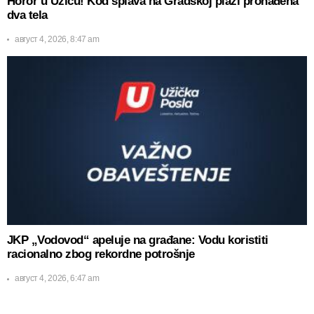
Horor u Užicu! Kod splava na Gradskoj plaži pronađena
dva tela
август 4, 2026, 8:47 am
JKP „Vodovod“ apeluje na građane: Vodu koristiti
racionalno zbog rekordne potrošnje
август 4, 2026, 6:47 am