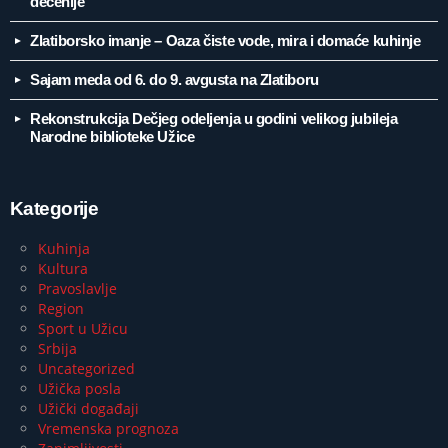
decenije
Zlatiborsko imanje – Oaza čiste vode, mira i domaće kuhinje
Sajam meda od 6. do 9. avgusta na Zlatiboru
Rekonstrukcija Dečjeg odeljenja u godini velikog jubileja
Narodne biblioteke Užice
Kategorije
Kuhinja
Kultura
Pravoslavlje
Region
Sport u Užicu
Srbija
Uncategorized
Užička posla
Užički događaji
Vremenska prognoza