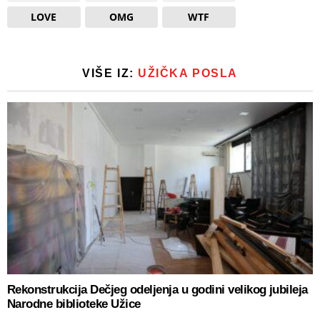
LOVE
OMG
WTF
VIŠE IZ:
UŽIČKA POSLA
Rekonstrukcija Dečjeg odeljenja u godini velikog jubileja
Narodne biblioteke Užice