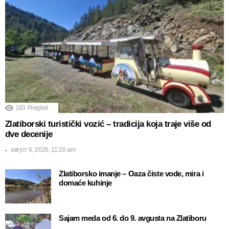
180
Pregled
Zlatiborski turistički vozić – tradicija koja traje više od
dve decenije
август 6, 2026, 11:20 am
Zlatiborsko imanje – Oaza čiste vode, mira i
domaće kuhinje
Sajam meda od 6. do 9. avgusta na Zlatiboru