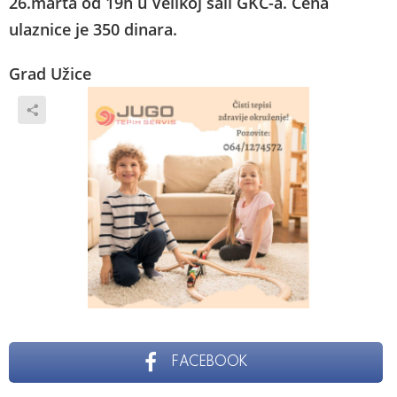
26.marta od 19h u Velikoj sali GKC-a. Cena
ulaznice je 350 dinara.
Grad Užice
FACEBOOK