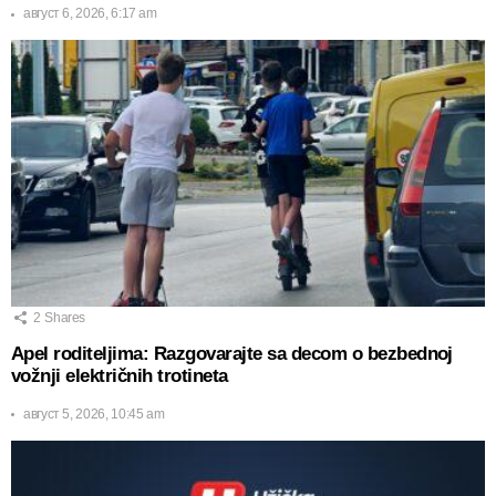
август 6, 2026, 6:17 am
2
Shares
Apel roditeljima: Razgovarajte sa decom o bezbednoj
vožnji električnih trotineta
август 5, 2026, 10:45 am