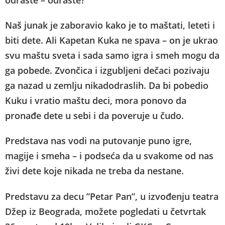
Naš junak je zaboravio kako je to maštati, leteti i
biti dete. Ali Kapetan Kuka ne spava – on je ukrao
svu maštu sveta i sada samo igra i smeh mogu da
ga pobede. Zvončica i izgubljeni dečaci pozivaju
ga nazad u zemlju nikadodraslih. Da bi pobedio
Kuku i vratio maštu deci, mora ponovo da
pronađe dete u sebi i da poveruje u čudo.
Predstava nas vodi na putovanje puno igre,
magije i smeha – i podseća da u svakome od nas
živi dete koje nikada ne treba da nestane.
Predstavu za decu ”Petar Pan”, u izvođenju teatra
Džep iz Beograda, možete pogledati u četvrtak