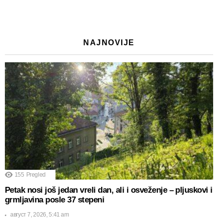
NAJNOVIJE
155
Pregled
Petak nosi još jedan vreli dan, ali i osveženje – pljuskovi i
grmljavina posle 37 stepeni
август 7, 2026, 5:41 am