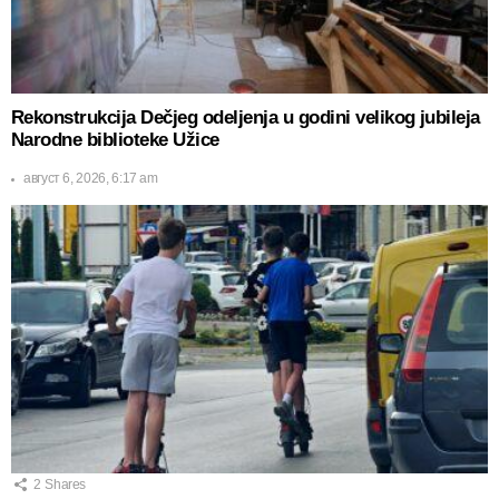
Rekonstrukcija Dečjeg odeljenja u godini velikog jubileja
Narodne biblioteke Užice
август 6, 2026, 6:17 am
2
Shares