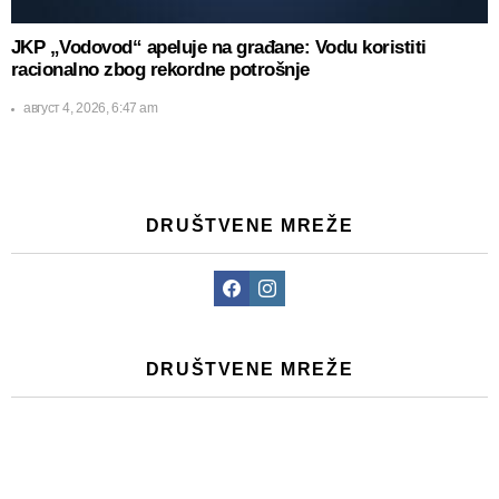
JKP „Vodovod“ apeluje na građane: Vodu koristiti
racionalno zbog rekordne potrošnje
август 4, 2026, 6:47 am
DRUŠTVENE MREŽE
Facebook
Instagram
DRUŠTVENE MREŽE