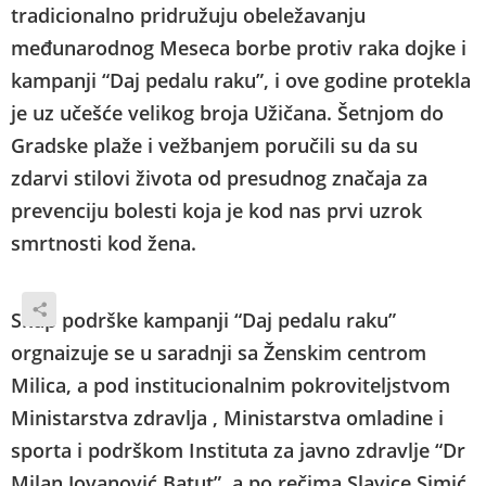
tradicionalno pridružuju obeležavanju
međunarodnog Meseca borbe protiv raka dojke i
kampanji “Daj pedalu raku”, i ove godine protekla
je uz učešće velikog broja Užičana. Šetnjom do
Gradske plaže i vežbanjem poručili su da su
zdarvi stilovi života od presudnog značaja za
prevenciju bolesti koja je kod nas prvi uzrok
smrtnosti kod žena.
Skup podrške kampanji “Daj pedalu raku”
orgnaizuje se u saradnji sa Ženskim centrom
Milica, a pod institucionalnim pokroviteljstvom
Ministarstva zdravlja , Ministarstva omladine i
sporta i podrškom Instituta za javno zdravlje “Dr
Milan Jovanović Batut”, a po rečima Slavice Simić