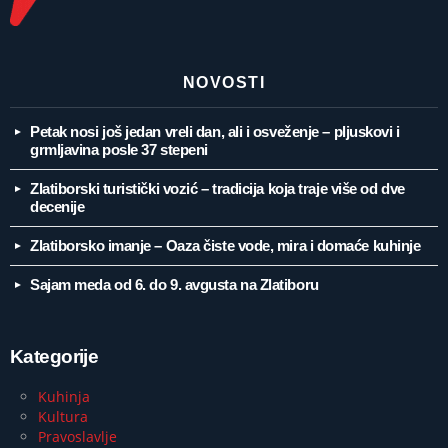
NOVOSTI
Petak nosi još jedan vreli dan, ali i osveženje – pljuskovi i
grmljavina posle 37 stepeni
Zlatiborski turistički vozić – tradicija koja traje više od dve
decenije
Zlatiborsko imanje – Oaza čiste vode, mira i domaće kuhinje
Sajam meda od 6. do 9. avgusta na Zlatiboru
Kategorije
Kuhinja
Kultura
Pravoslavlje