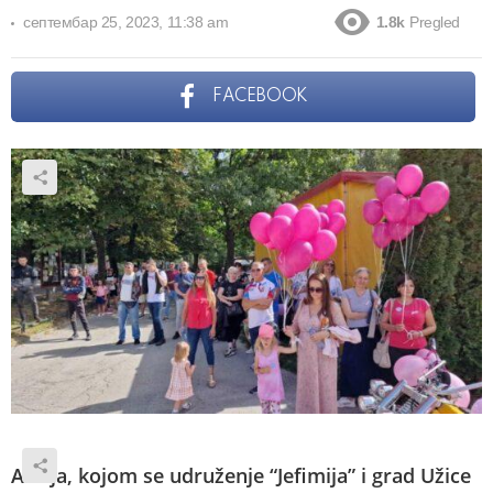
септембар 25, 2023, 11:38 am
1.8k
Pregled
FACEBOOK
Akcija, kojom se udruženje “Jefimija” i grad Užice