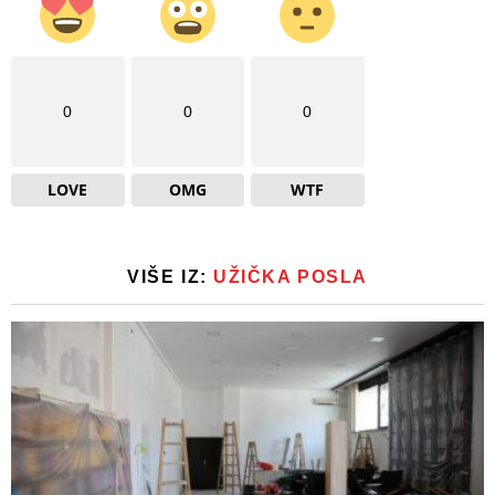
0
0
0
LOVE
OMG
WTF
VIŠE IZ:
UŽIČKA POSLA