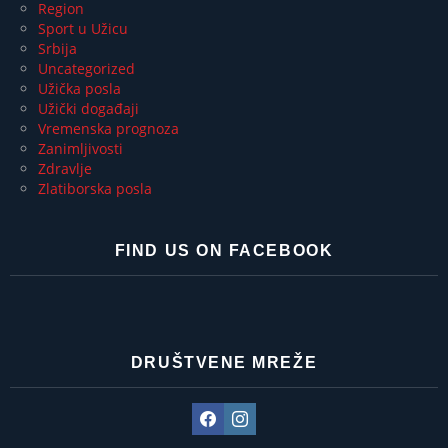
Region
Sport u Užicu
Srbija
Uncategorized
Užička posla
Užički događaji
Vremenska prognoza
Zanimljivosti
Zdravlje
Zlatiborska posla
FIND US ON FACEBOOK
DRUŠTVENE MREŽE
Facebook
Instagram