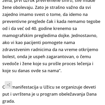
žena, prvi uzrok prevremene smrti, sve mlađe
žene obolevaju. Zato je strašno važno da svi
zajedno imamo svest o tome, da idemo na
preventivne preglede čak i kada nemamo tegobe
od i da već od 40. godine krenemo sa
mamografskim pregledima dojke. Jednostavno,
ako vi kao pacijenti pomogete nama
zdravstvenim radnicima da na vreme otkrijemo
bolest, onda je uspeh zagarantovan, o čemu
svedoče i žene koje su prošle proces lečenja i
koje su danas ovde sa nama”.
Ova manifestacija u Užicu se organizuje deveti
put i uvrštena je u program obeležavanja Dana
grada.