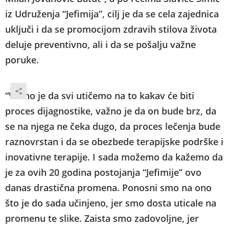
iz Udruženja “Jefimija”, cilj je da se cela zajednica
uključi i da se promocijom zdravih stilova života
deluje preventivno, ali i da se pošalju važne
poruke.
“Važno je da svi utičemo na to kakav će biti
proces dijagnostike, važno je da on bude brz, da
se na njega ne čeka dugo, da proces lečenja bude
raznovrstan i da se obezbede terapijske podrške i
inovativne terapije. I sada možemo da kažemo da
je za ovih 20 godina postojanja “Jefimije” ovo
danas drastična promena. Ponosni smo na ono
što je do sada učinjeno, jer smo dosta uticale na
promenu te slike. Zaista smo zadovoljne, jer