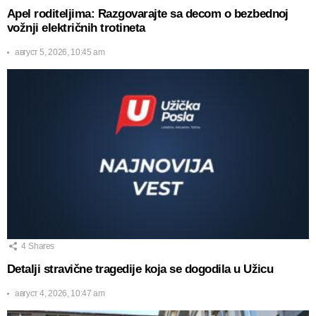
Apel roditeljima: Razgovarajte sa decom o bezbednoj
vožnji električnih trotineta
август 5, 2026, 10:45 am
4
Shares
Detalji stravične tragedije koja se dogodila u Užicu
август 4, 2026, 10:47 am