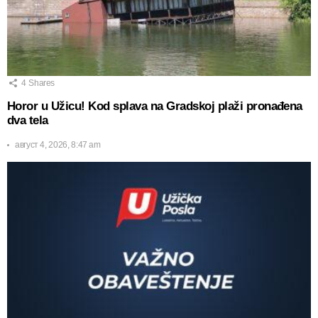
4
Shares
Horor u Užicu! Kod splava na Gradskoj plaži pronađena
dva tela
август 4, 2026, 8:47 am