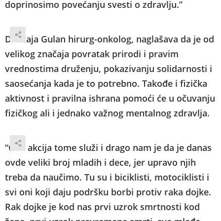
doprinosimo povećanju svesti o zdravlju.”
Dr Maja Gulan hirurg-onkolog, naglašava da je od
velikog značaja povratak prirodi i pravim
vrednostima druženju, pokazivanju solidarnosti i
saosećanja kada je to potrebno. Takođe i fizička
aktivnost i pravilna ishrana pomoći će u očuvanju
fizičkog ali i jednako važnog mentalnog zdravlja.
“Ova akcija tome služi i drago nam je da je danas
ovde veliki broj mladih i dece, jer upravo njih
treba da naučimo. Tu su i biciklisti, motociklisti i
svi oni koji daju podršku borbi protiv raka dojke.
Rak dojke je kod nas prvi uzrok smrtnosti kod