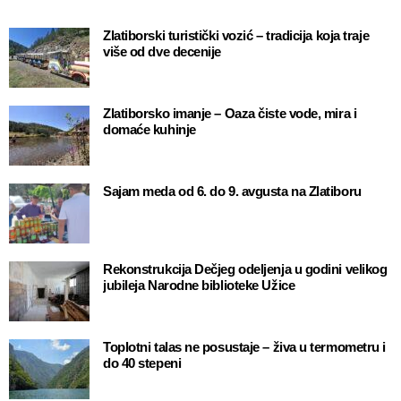
Zlatiborski turistički vozić – tradicija koja traje
više od dve decenije
Zlatiborsko imanje – Oaza čiste vode, mira i
domaće kuhinje
Sajam meda od 6. do 9. avgusta na Zlatiboru
Rekonstrukcija Dečjeg odeljenja u godini velikog
jubileja Narodne biblioteke Užice
Toplotni talas ne posustaje – živa u termometru i
do 40 stepeni