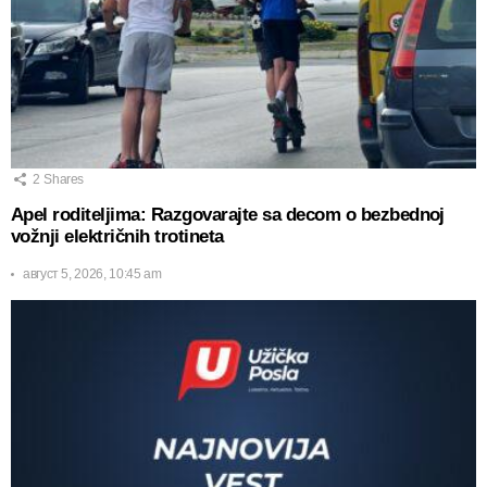
2
Shares
Apel roditeljima: Razgovarajte sa decom o bezbednoj
vožnji električnih trotineta
август 5, 2026, 10:45 am