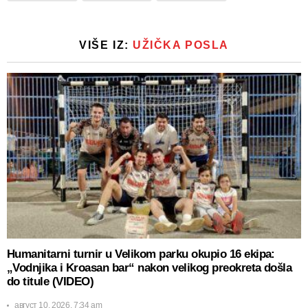
VIŠE IZ:
UŽIČKA POSLA
Humanitarni turnir u Velikom parku okupio 16 ekipa:
„Vodnjika i Kroasan bar“ nakon velikog preokreta došla
do titule (VIDEO)
август 10, 2026, 7:34 am