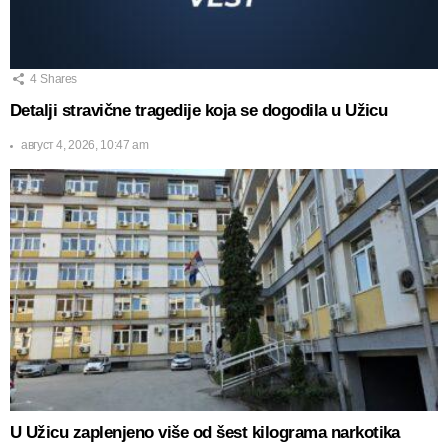
4
Shares
Detalji stravične tragedije koja se dogodila u Užicu
август 4, 2026, 10:47 am
U Užicu zaplenjeno više od šest kilograma narkotika