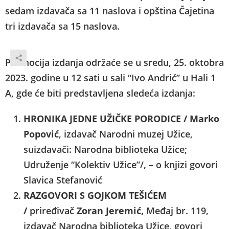
sedam izdavača sa 11 naslova i opština Čajetina
tri izdavača sa 15 naslova.
Promocija izdanja održaće se u sredu, 25. oktobra
2023. godine u 12 sati u sali “Ivo Andrić” u Hali 1
A, gde će biti predstavljena sledeća izdanja:
HRONIKA JEDNE UŽIČKE PORODICE / Marko
Popović
, izdavač Narodni muzej Užice,
suizdavači: Narodna biblioteka Užice;
Udruženje “Kolektiv Užice”/, – o knjizi govori
Slavica Stefanović
RAZGOVORI S GOJKOM TEŠIĆEM
/
priređivač
Zoran Jeremić,
Međaj br. 119,
izdavač Narodna biblioteka Užice, govori