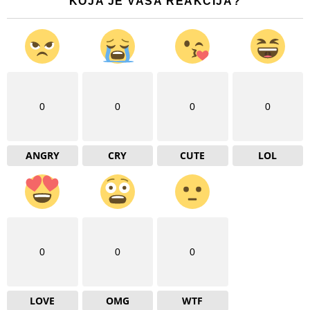
KOJA JE VAŠA REAKCIJA?
0
0
0
0
ANGRY
CRY
CUTE
LOL
0
0
0
LOVE
OMG
WTF