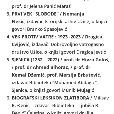
prof. dr Jelena Panić Maraš
PRVI VEK “SLOBODE” / Nemanja
Nešić,
izdavač Istorijski arhiv Užice, o knjizi
govori Branko Spasojević
VEK PROTIV VATRE : 1923 -2023 / Dragica
Cvijović
, izdavač Dobrovoljno vatrogasno
društvo Užice, o knjizi govori Dragica Jevtić
SJENICA (1252 – 2022) / prof. dr Hivzo
Gološ,
/ prof. dr Ahmed Bihorac, / prof. dr
Kemal
Džemić, prof. Mersija Brbutović
,
izdavač Biblioteka “Muhamed Abdagić”,
Sjenica, o knjizi govori Munib Mujagić
BIOGRAFSKI LEKSIKON ZLATIBORA
/ Milisav
R. Đenić, izdavač Biblioteka “Ljubiša R.
Đenić” Čajetina, o knjizi govori dr Ilija