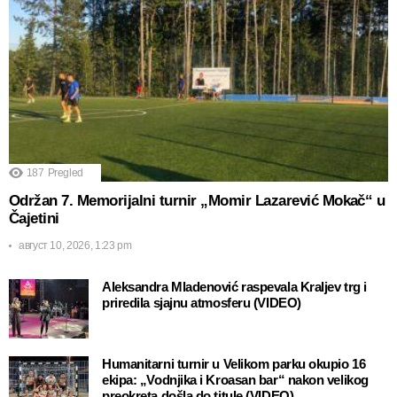
187
Pregled
Održan 7. Memorijalni turnir „Momir Lazarević Mokač“ u
Čajetini
август 10, 2026, 1:23 pm
Aleksandra Mladenović raspevala Kraljev trg i
priredila sjajnu atmosferu (VIDEO)
Humanitarni turnir u Velikom parku okupio 16
ekipa: „Vodnjika i Kroasan bar“ nakon velikog
preokreta došla do titule (VIDEO)