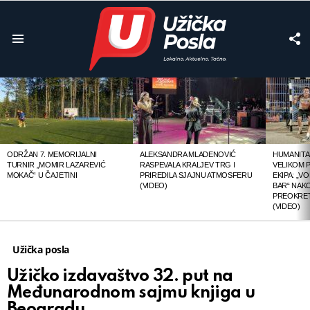
F
U
Menu
LATEST
STORIES
ODRŽAN 7. MEMORIJALNI
ALEKSANDRA MLADENOVIĆ
HUMANITA
TURNIR „MOMIR LAZAREVIĆ
RASPEVALA KRALJEV TRG I
VELIKOM 
MOKAČ“ U ČAJETINI
PRIREDILA SJAJNU ATMOSFERU
EKIPA: „V
(VIDEO)
BAR“ NAK
PREOKRET
(VIDEO)
Užička posla
Užičko izdavaštvo 32. put na
Međunarodnom sajmu knjiga u
Beogradu