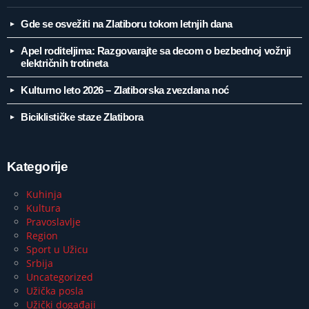
Gde se osvežiti na Zlatiboru tokom letnjih dana
Apel roditeljima: Razgovarajte sa decom o bezbednoj vožnji
električnih trotineta
Kulturno leto 2026 – Zlatiborska zvezdana noć
Biciklističke staze Zlatibora
Kategorije
Kuhinja
Kultura
Pravoslavlje
Region
Sport u Užicu
Srbija
Uncategorized
Užička posla
Užički događaji