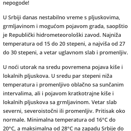
nepogode!
U Srbiji danas nestabilno vreme s pljuskovima,
grmljavinom i mogućom pojavom grada, saopštio
je Republički hidrometeorološki zavod. Najniža
temperatura od 15 do 20 stepeni, a najviša od 27
do 30 stepeni, a vetar uglavnom slab i promenljiv.
U noći utorak na sredu povremena pojava kiše i
lokalnih pljuskova. U sredu par stepeni niža
temperatura i promenljivo oblačno sa sunčanim
intervalima, ali i pojavom kratkotrajne kiše i
lokalnih pljuskova sa grmljavinom. Vetar slab
severni, severoistočni ili promenljiv. Pritisak oko
normale. Minimalna temperatura od 16°C do
20°C, a maksimalna od 28°C na zapadu Srbije do