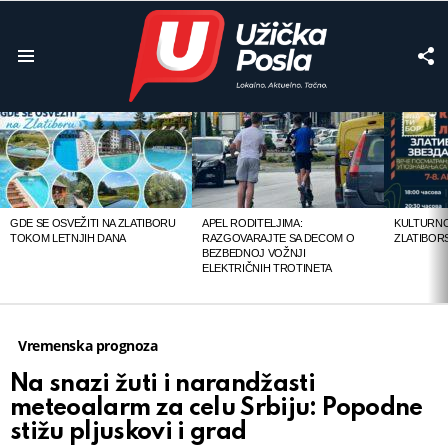
F
U
Menu
LATEST
STORIES
GDE SE OSVEŽITI NA ZLATIBORU
APEL RODITELJIMA:
KULTURNO
TOKOM LETNJIH DANA
RAZGOVARAJTE SA DECOM O
ZLATIBOR
BEZBEDNOJ VOŽNJI
ELEKTRIČNIH TROTINETA
Vremenska prognoza
Na snazi žuti i narandžasti
meteoalarm za celu Srbiju: Popodne
stižu pljuskovi i grad