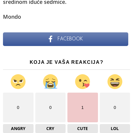
sredinom iduće sedmice.
Mondo
FACEBOOK
KOJA JE VAŠA REAKCIJA?
0
0
1
0
ANGRY
CRY
CUTE
LOL