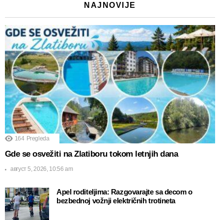
NAJNOVIJE
164
Pregleda
Gde se osvežiti na Zlatiboru tokom letnjih dana
август 5, 2026, 10:56 am
Apel roditeljima: Razgovarajte sa decom o
bezbednoj vožnji električnih trotineta