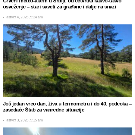
Crveni meteo-alarm u Srbiji, od četvrtka kakvo-takvo
osveženje – stari saveti za građane i dalje na snazi
август 4, 2026, 5:24 am
Još jedan vreo dan, živa u termometru i do 40. podeoka –
zasedaće Štab za vanredne situacije
август 3, 2026, 5:15 am