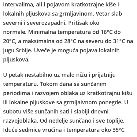
intervalima, ali i pojavom kratkotrajne kiše i
lokalnih pljuskova sa grmljavinom. Vetar slab
severni i severozapadni. Pritisak oko
normale. Minimalna temperatura od 16°C do
20°C, a maksimalna od 28°C na severu do 31°C na
jugu Srbije. Uveče je moguća pojava lokalnih
pljuskova.
U petak nestabilno uz malo nižu i prijatniju
temperaturu. Tokom dana sa sunčanim
periodima i razvojem oblaka uz kratkotrajnu kišu
ili lokalne pljuskove sa grmljaivnom ponegde. U
subotu više sunčanih sati i slabiji dnevni
razvojoblaka. Od nedelje sunčano i sve toplije.
Iduće sedmice vrućina i temperatura oko 35°C