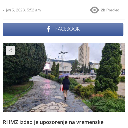
јул 5, 2023, 5:52 am
2k
Pregled
FACEBOOK
RHMZ izdao je upozorenje na vremenske