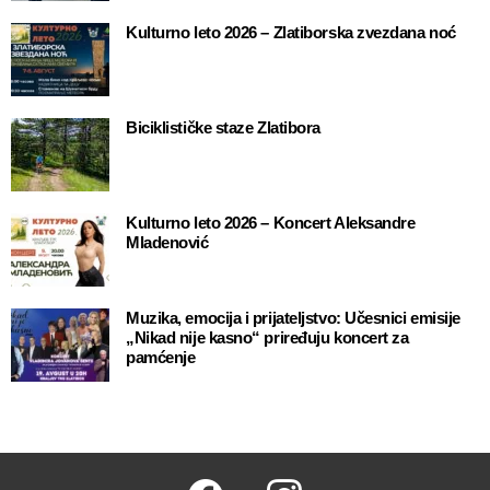
Kulturno leto 2026 – Zlatiborska zvezdana noć
Biciklističke staze Zlatibora
Kulturno leto 2026 – Koncert Aleksandre
Mladenović
Muzika, emocija i prijateljstvo: Učesnici emisije
„Nikad nije kasno“ priređuju koncert za
pamćenje
Facebook
Instagram