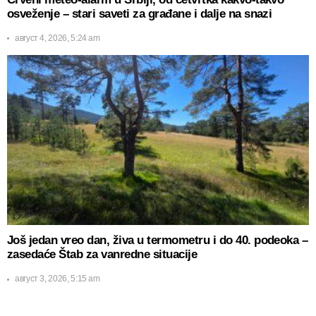
osveženje – stari saveti za građane i dalje na snazi
август 4, 2026, 5:24 am
Još jedan vreo dan, živa u termometru i do 40. podeoka –
zasedaće Štab za vanredne situacije
август 3, 2026, 5:15 am