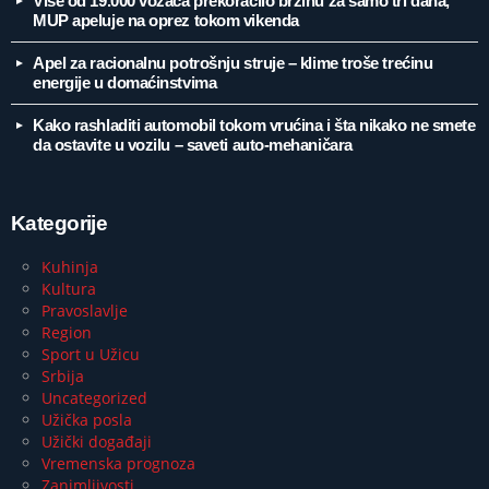
Više od 19.000 vozača prekoračilo brzinu za samo tri dana,
MUP apeluje na oprez tokom vikenda
Apel za racionalnu potrošnju struje – klime troše trećinu
energije u domaćinstvima
Kako rashladiti automobil tokom vrućina i šta nikako ne smete
da ostavite u vozilu – saveti auto-mehaničara
Kategorije
Kuhinja
Kultura
Pravoslavlje
Region
Sport u Užicu
Srbija
Uncategorized
Užička posla
Užički događaji
Vremenska prognoza
Zanimljivosti