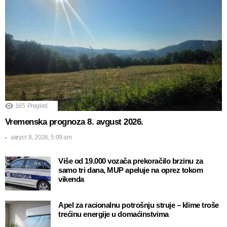
165
Pregled
Vremenska prognoza 8. avgust 2026.
август 8, 2026, 5:09 am
Više od 19.000 vozača prekoračilo brzinu za
samo tri dana, MUP apeluje na oprez tokom
vikenda
Apel za racionalnu potrošnju struje – klime troše
trećinu energije u domaćinstvima