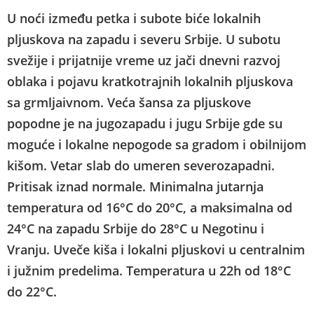
U noći između petka i subote biće lokalnih
pljuskova na zapadu i severu Srbije. U subotu
svežije i prijatnije vreme uz jači dnevni razvoj
oblaka i pojavu kratkotrajnih lokalnih pljuskova
sa grmljaivnom. Veća šansa za pljuskove
popodne je na jugozapadu i jugu Srbije gde su
moguće i lokalne nepogode sa gradom i obilnijom
kišom. Vetar slab do umeren severozapadni.
Pritisak iznad normale. Minimalna jutarnja
temperatura od 16°C do 20°C, a maksimalna od
24°C na zapadu Srbije do 28°C u Negotinu i
Vranju. Uveče kiša i lokalni pljuskovi u centralnim
i južnim predelima. Temperatura u 22h od 18°C
do 22°C.