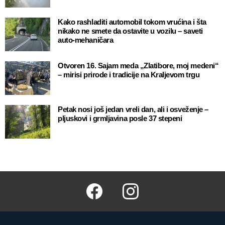
Kako rashladiti automobil tokom vrućina i šta
nikako ne smete da ostavite u vozilu – saveti
auto-mehaničara
Otvoren 16. Sajam meda „Zlatibore, moj medeni“
– mirisi prirode i tradicije na Kraljevom trgu
Petak nosi još jedan vreli dan, ali i osveženje –
pljuskovi i grmljavina posle 37 stepeni
Facebook
Instagram