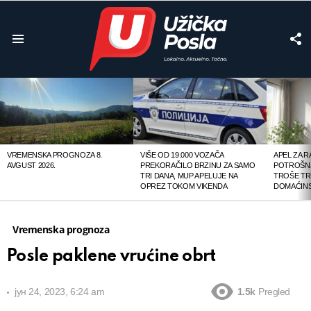
F
U
Menu
LATEST
STORIES
VREMENSKA PROGNOZA 8.
VIŠE OD 19.000 VOZAČA
APEL ZA 
AVGUST 2026.
PREKORAČILO BRZINU ZA SAMO
POTROŠNJ
TRI DANA, MUP APELUJE NA
TROŠE TR
OPREZ TOKOM VIKENDA
DOMAĆINS
Vremenska prognoza
Posle paklene vrućine obrt
јун 24, 2023, 6:24 am
1.5k
Pregled