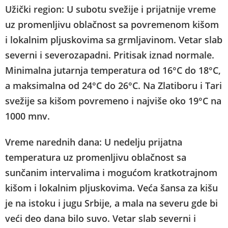
Užički region: U subotu svežije i prijatnije vreme
uz promenljivu oblačnost sa povremenom kišom
i lokalnim pljuskovima sa grmljavinom. Vetar slab
severni i severozapadni. Pritisak iznad normale.
Minimalna jutarnja temperatura od 16°C do 18°C,
a maksimalna od 24°C do 26°C. Na Zlatiboru i Tari
svežije sa kišom povremeno i najviše oko 19°C na
1000 mnv.
Vreme narednih dana: U nedelju prijatna
temperatura uz promenljivu oblačnost sa
sunčanim intervalima i mogućom kratkotrajnom
kišom i lokalnim pljuskovima. Veća šansa za kišu
je na istoku i jugu Srbije, a mala na severu gde bi
veći deo dana bilo suvo. Vetar slab severni i