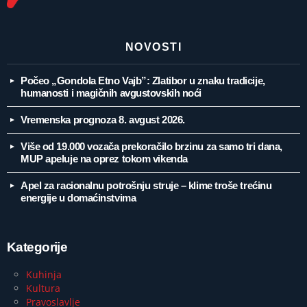
NOVOSTI
Počeo „Gondola Etno Vajb”: Zlatibor u znaku tradicije,
humanosti i magičnih avgustovskih noći
Vremenska prognoza 8. avgust 2026.
Više od 19.000 vozača prekoračilo brzinu za samo tri dana,
MUP apeluje na oprez tokom vikenda
Apel za racionalnu potrošnju struje – klime troše trećinu
energije u domaćinstvima
Kategorije
Kuhinja
Kultura
Pravoslavlje