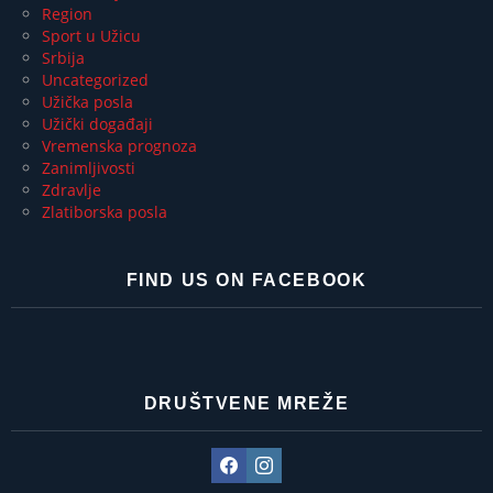
Region
Sport u Užicu
Srbija
Uncategorized
Užička posla
Užički događaji
Vremenska prognoza
Zanimljivosti
Zdravlje
Zlatiborska posla
FIND US ON FACEBOOK
DRUŠTVENE MREŽE
Facebook
Instagram