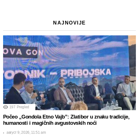
NAJNOVIJE
197
Pregled
Počeo „Gondola Etno Vajb”: Zlatibor u znaku tradicije,
humanosti i magičnih avgustovskih noći
август 9, 2026, 11:51 am