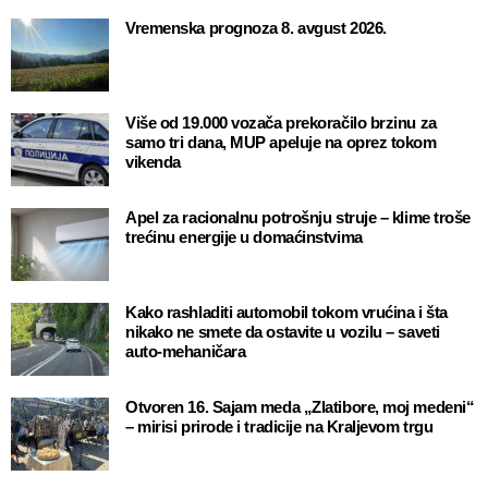
Vremenska prognoza 8. avgust 2026.
Više od 19.000 vozača prekoračilo brzinu za
samo tri dana, MUP apeluje na oprez tokom
vikenda
Apel za racionalnu potrošnju struje – klime troše
trećinu energije u domaćinstvima
Kako rashladiti automobil tokom vrućina i šta
nikako ne smete da ostavite u vozilu – saveti
auto-mehaničara
Otvoren 16. Sajam meda „Zlatibore, moj medeni“
– mirisi prirode i tradicije na Kraljevom trgu