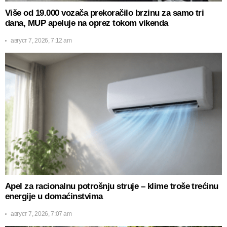
Više od 19.000 vozača prekoračilo brzinu za samo tri
dana, MUP apeluje na oprez tokom vikenda
август 7, 2026, 7:12 am
Apel za racionalnu potrošnju struje – klime troše trećinu
energije u domaćinstvima
август 7, 2026, 7:07 am