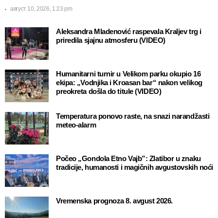
август 10, 2026, 1:23 pm
Aleksandra Mladenović raspevala Kraljev trg i
priredila sjajnu atmosferu (VIDEO)
Humanitarni turnir u Velikom parku okupio 16
ekipa: „Vodnjika i Kroasan bar“ nakon velikog
preokreta došla do titule (VIDEO)
Temperatura ponovo raste, na snazi narandžasti
meteo-alarm
Počeo „Gondola Etno Vajb”: Zlatibor u znaku
tradicije, humanosti i magičnih avgustovskih noći
Vremenska prognoza 8. avgust 2026.