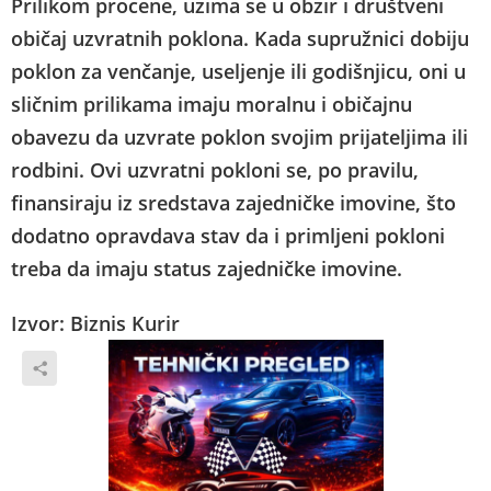
Prilikom procene, uzima se u obzir i društveni
običaj uzvratnih poklona. Kada supružnici dobiju
poklon za venčanje, useljenje ili godišnjicu, oni u
sličnim prilikama imaju moralnu i običajnu
obavezu da uzvrate poklon svojim prijateljima ili
rodbini. Ovi uzvratni pokloni se, po pravilu,
finansiraju iz sredstava zajedničke imovine, što
dodatno opravdava stav da i primljeni pokloni
treba da imaju status zajedničke imovine.
Izvor: Biznis Kurir