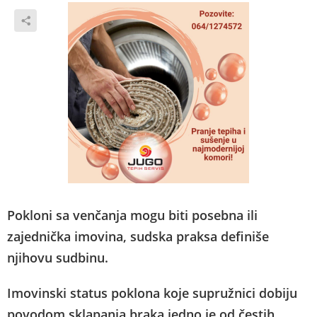
Pokloni sa venčanja mogu biti posebna ili
zajednička imovina, sudska praksa definiše
njihovu sudbinu.
Imovinski status poklona koje supružnici dobiju
povodom sklapanja braka jedno je od čestih