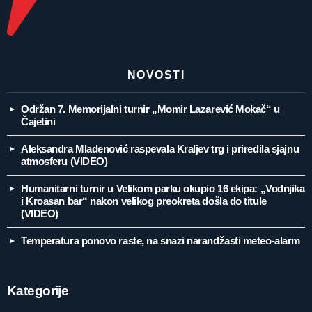
NOVOSTI
Održan 7. Memorijalni turnir „Momir Lazarević Mokač“ u
Čajetini
Aleksandra Mladenović raspevala Kraljev trg i priredila sjajnu
atmosferu (VIDEO)
Humanitarni turnir u Velikom parku okupio 16 ekipa: „Vodnjika
i Kroasan bar“ nakon velikog preokreta došla do titule
(VIDEO)
Temperatura ponovo raste, na snazi narandžasti meteo-alarm
Kategorije