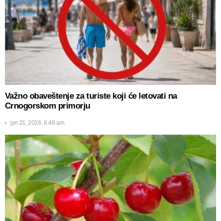
Važno obaveštenje za turiste koji će letovati na
Crnogorskom primorju
јул 21, 2026, 6:49 am