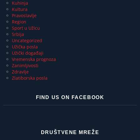
Kuhinja
Kultura
Pravoslavlje
Region
Sport u Užicu
Srbija
Uncategorized
Užička posla
Užički događaji
Vremenska prognoza
Zanimljivosti
Zdravlje
Zlatiborska posla
FIND US ON FACEBOOK
DRUŠTVENE MREŽE