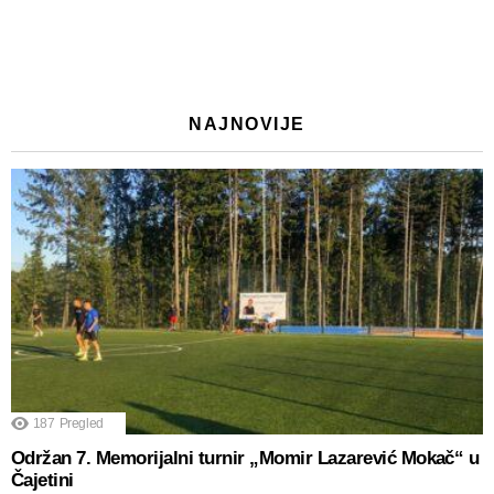
NAJNOVIJE
187
Pregled
Održan 7. Memorijalni turnir „Momir Lazarević Mokač“ u
Čajetini