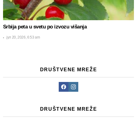
Srbija peta u svetu po izvozu višanja
јул 20, 2026, 6:53 am
DRUŠTVENE MREŽE
Facebook
Instagram
DRUŠTVENE MREŽE