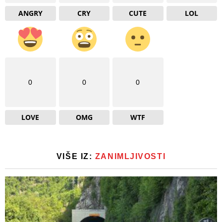
ANGRY
CRY
CUTE
LOL
0
0
0
LOVE
OMG
WTF
VIŠE IZ:
ZANIMLJIVOSTI