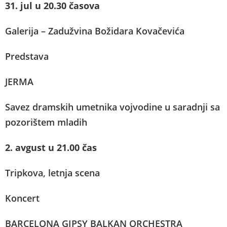
31. jul u 20.30 časova
Galerija – Zadužvina Božidara Kovačevića
Predstava
JERMA
Savez dramskih umetnika vojvodine u saradnji sa
pozorištem mladih
2. avgust u 21.00 čas
Tripkova, letnja scena
Koncert
BARCELONA GIPSY BALKAN ORCHESTRA