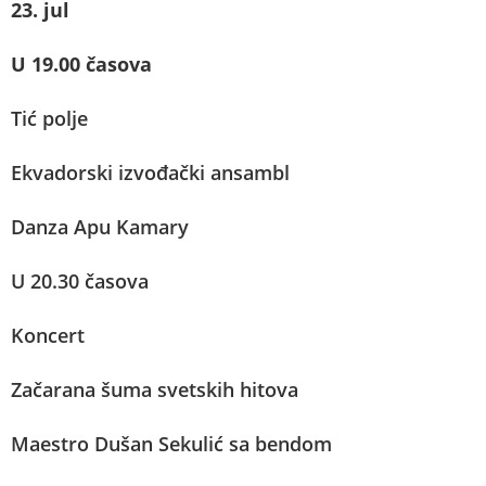
23. jul
U 19.00 časova
Tić polje
Ekvadorski izvođački ansambl
Danza Apu Kamary
U 20.30 časova
Koncert
Začarana šuma svetskih hitova
Maestro Dušan Sekulić sa bendom