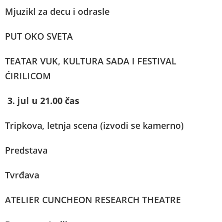
Mjuzikl za decu i odrasle
PUT OKO SVETA
TEATAR VUK, KULTURA SADA I FESTIVAL
ĆIRILICOM
3. jul u 21.00 čas
Tripkova, letnja scena (izvodi se kamerno)
Predstava
Tvrđava
ATELIER CUNCHEON RESEARCH THEATRE