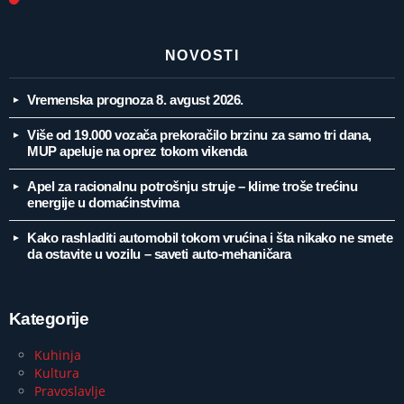
NOVOSTI
Vremenska prognoza 8. avgust 2026.
Više od 19.000 vozača prekoračilo brzinu za samo tri dana,
MUP apeluje na oprez tokom vikenda
Apel za racionalnu potrošnju struje – klime troše trećinu
energije u domaćinstvima
Kako rashladiti automobil tokom vrućina i šta nikako ne smete
da ostavite u vozilu – saveti auto-mehaničara
Kategorije
Kuhinja
Kultura
Pravoslavlje