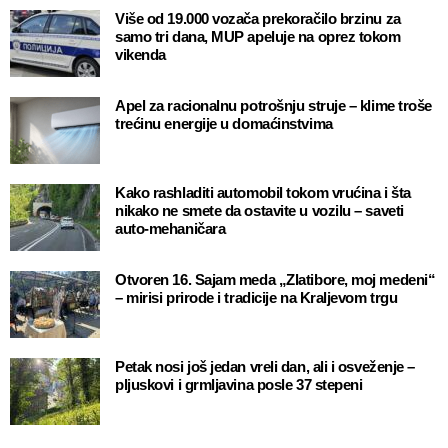
Više od 19.000 vozača prekoračilo brzinu za
samo tri dana, MUP apeluje na oprez tokom
vikenda
Apel za racionalnu potrošnju struje – klime troše
trećinu energije u domaćinstvima
Kako rashladiti automobil tokom vrućina i šta
nikako ne smete da ostavite u vozilu – saveti
auto-mehaničara
Otvoren 16. Sajam meda „Zlatibore, moj medeni“
– mirisi prirode i tradicije na Kraljevom trgu
Petak nosi još jedan vreli dan, ali i osveženje –
pljuskovi i grmljavina posle 37 stepeni