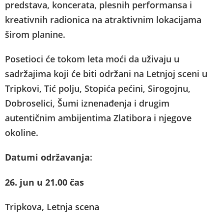
predstava, koncerata, plesnih performansa i
kreativnih radionica na atraktivnim lokacijama
širom planine.
Posetioci će tokom leta moći da uživaju u
sadržajima koji će biti održani na Letnjoj sceni u
Tripkovi, Tić polju, Stopića pećini, Sirogojnu,
Dobroselici, Šumi iznenađenja i drugim
autentičnim ambijentima Zlatibora i njegove
okoline.
Datumi održavanja
:
26. jun u 21.00 čas
Tripkova, Letnja scena