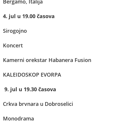
Bergamo, Italija
4. jul u 19.00 časova
Sirogojno
Koncert
Kamerni orekstar Habanera Fusion
KALEIDOSKOP EVORPA
9. jul u 19.30 časova
Crkva brvnara u Dobroselici
Monodrama