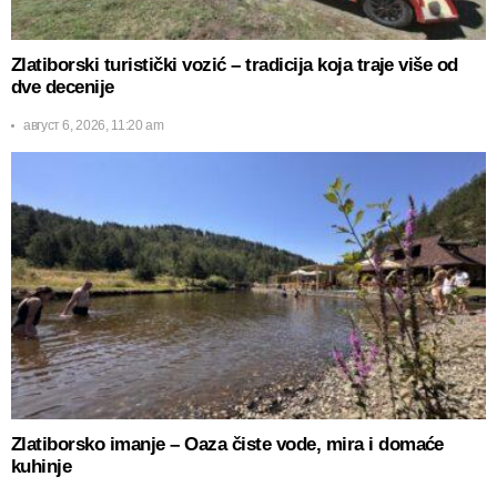
Zlatiborski turistički vozić – tradicija koja traje više od
dve decenije
август 6, 2026, 11:20 am
Zlatiborsko imanje – Oaza čiste vode, mira i domaće
kuhinje