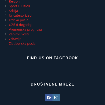
Region
Sport u Užicu
Srbija
Uncategorized
Užička posla
Užički događaji
Vremenska prognoza
Zanimljivosti
Zdravlje
Zlatiborska posla
FIND US ON FACEBOOK
DRUŠTVENE MREŽE
Facebook
Instagram