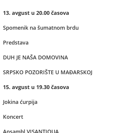
13. avgust u 20.00 časova
Spomenik na šumatnom brdu
Predstava
DUH JE NAŠA DOMOVINA
SRPSKO POZORIŠTE U MAĐARSKOJ
15. avgust u 19.30 časova
Jokina ćurpija
Koncert
Ansambl VISANTIQUA