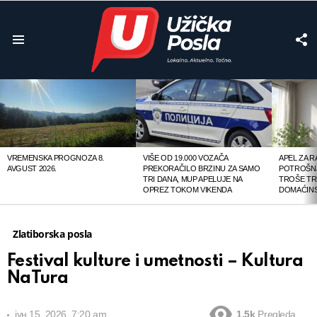
F
U
Menu
LATEST
STORIES
VREMENSKA PROGNOZA 8.
VIŠE OD 19.000 VOZAČA
APEL ZA 
AVGUST 2026.
PREKORAČILO BRZINU ZA SAMO
POTROŠNJ
TRI DANA, MUP APELUJE NA
TROŠE TR
OPREZ TOKOM VIKENDA
DOMAĆINS
Zlatiborska posla
Festival kulture i umetnosti – Kultura
NaTura
јун 15, 2026, 7:20 am
1.5k
Pregleda