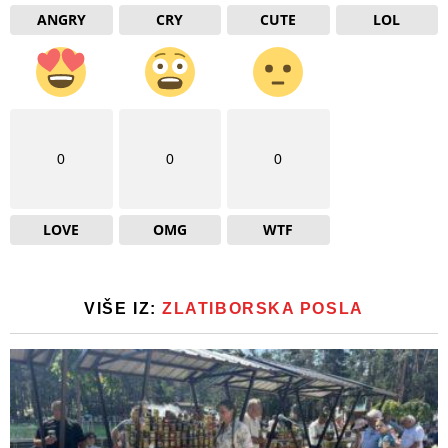
ANGRY
CRY
CUTE
LOL
0
0
0
LOVE
OMG
WTF
VIŠE IZ:
ZLATIBORSKA POSLA