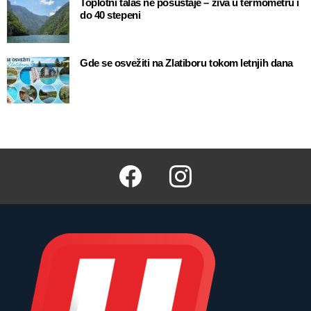
Toplotni talas ne posustaje – živa u termometru i
do 40 stepeni
Gde se osvežiti na Zlatiboru tokom letnjih dana
Facebook
Instagram