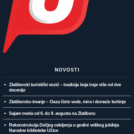
NOVOSTI
Zlatiborski turistički vozić – tradicija koja traje više od dve
decenije
Zlatiborsko imanje – Oaza čiste vode, mira i domaće kuhinje
Sajam meda od 6. do 9. avgusta na Zlatiboru
Rekonstrukcija Dečjeg odeljenja u godini velikog jubileja
Narodne biblioteke Užice