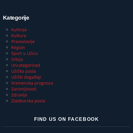
Kategorije
Kuhinja
Kultura
Pravoslavlje
Region
Sport u Užicu
Srbija
Uncategorized
Užička posla
Užički događaji
Vremenska prognoza
Zanimljivosti
Zdravlje
Zlatiborska posla
FIND US ON FACEBOOK