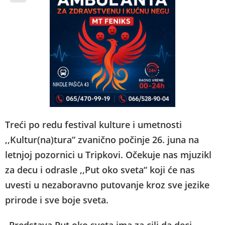
Treći po redu festival kulture i umetnosti
,,Kultur(na)tura“ zvanično počinje 26. juna na
letnjoj pozornici u Tripkovi. Očekuje nas mjuzikl
za decu i odrasle ,,Put oko sveta“ koji će nas
uvesti u nezaboravno putovanje kroz sve jezike
prirode i sve boje sveta.