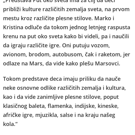
„
Predstava Put oko sveta ima za cilj da deci
približi kulture različitih zemalja sveta, na prvom
mestu kroz različite plesne stilove. Marko i
Kristina odluče da tokom jednog letnjeg raspusta
krenu na put oko sveta kako bi videli, pa i naučili
da igraju različite igre. Oni putuju vozom,
avionom, brodom, autobusom, čak i raketom, jer
odlaze na Mars, da vide kako plešu Marsovci.
Tokom predstave deca imaju priliku da nauče
neke osnovne odlike različitih zemalja i kultura,
kao i da vide zanimljive plesne stilove, poput
klasičnog baleta, flamenka, indijske, kineske,
afričke igre, mjuzikla, salse i na kraju našeg
kola.“