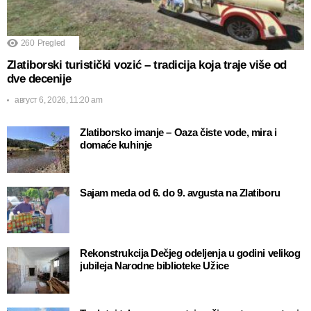
260
Pregled
Zlatiborski turistički vozić – tradicija koja traje više od
dve decenije
август 6, 2026, 11:20 am
Zlatiborsko imanje – Oaza čiste vode, mira i
domaće kuhinje
Sajam meda od 6. do 9. avgusta na Zlatiboru
Rekonstrukcija Dečjeg odeljenja u godini velikog
jubileja Narodne biblioteke Užice