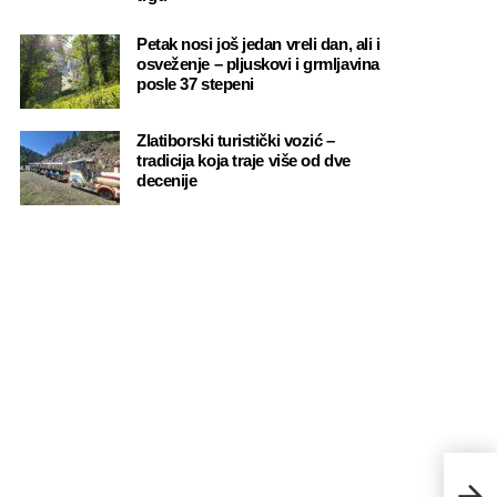
Petak nosi još jedan vreli dan, ali i
osveženje – pljuskovi i grmljavina
posle 37 stepeni
Zlatiborski turistički vozić –
tradicija koja traje više od dve
decenije
Još 