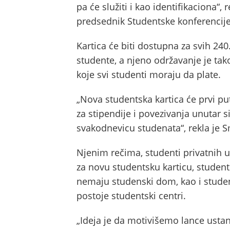
pa će služiti i kao identifikaciona“,
predsednik Studentske konferencije
Kartica će biti dostupna za svih 240
studente, a njeno održavanje je tak
koje svi studenti moraju da plate.
„Nova studentska kartica će prvi put
za stipendije i povezivanja unutar 
svakodnevicu studenata“, rekla je S
Njenim rečima, studenti privatnih u
za novu studentsku karticu, student
nemaju studenski dom, kao i studen
postoje studentski centri.
„Ideja je da motivišemo lance ustan