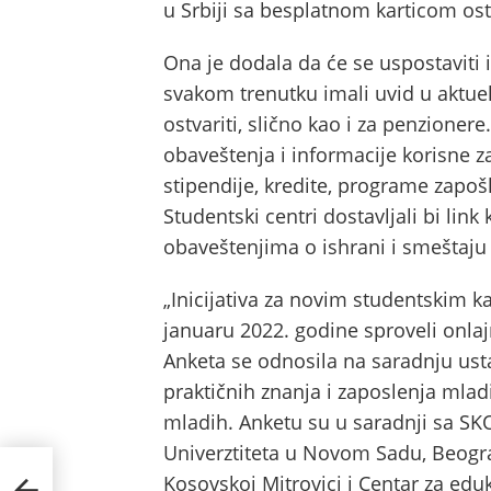
u Srbiji sa besplatnom karticom ostv
Ona je dodala da će se uspostaviti i
svakom trenutku imali uvid u aktu
ostvariti, slično kao i za penzionere
obaveštenja i informacije korisne z
stipendije, kredite, programe zapoš
Studentski centri dostavljali bi lin
obaveštenjima o ishrani i smeštaju
„Inicijativa za novim studentskim ka
januaru 2022. godine sproveli onlaj
Anketa se odnosila na saradnju ust
praktičnih znanja i zaposlenja mlad
mladih. Anketu su u saradnji sa S
Univerztiteta u Novom Sadu, Beogr
ten u
Kosovskoj Mitrovici i Centar za edu