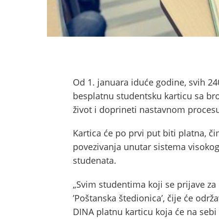
Od 1. januara iduće godine, svih 24
besplatnu studentsku karticu sa br
život i doprineti nastavnom proces
Kartica će po prvi put biti platna, č
povezivanja unutar sistema visokog
studenata.
„Svim studentima koji se prijave za 
’Poštanska štedionica’, čije će održ
DINA platnu karticu koja će na sebi 