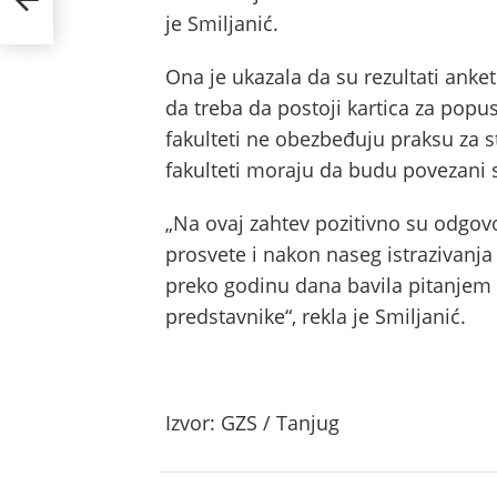
je Smiljanić.
Ona je ukazala da su rezultati anke
da treba da postoji kartica za popus
fakulteti ne obezbeđuju praksu za st
fakulteti moraju da budu povezani 
„Na ovaj zahtev pozitivno su odgovor
prosvete i nakon naseg istrazivanja
preko godinu dana bavila pitanjem n
predstavnike“, rekla je Smiljanić.
Izvor: GZS / Tanjug