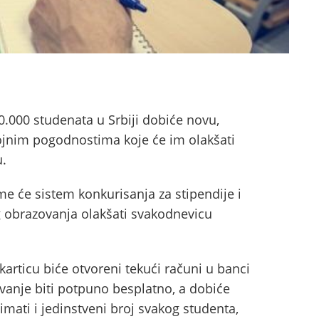
0.000 studenata u Srbiji dobiće novu,
ojnim pogodnostima koje će im olakšati
u.
ime će sistem konkurisanja za stipendije i
 obrazovanja olakšati svakodnevicu
karticu biće otvoreni tekući računi u banci
avanje biti potpuno besplatno, a dobiće
imati i jedinstveni broj svakog studenta,