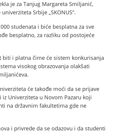
 rekla je za Tanjug Margareta Smiljanić,
 univerziteta Srbije „SKONUS“.
.000 studenata i biće besplatna za sve
ođe besplatno, za razliku od postojeće
 biti i platna čime će sistem konkurisanja
sistema visokog obrazovanja olakšati
miljanićeva.
niverziteta će takođe moći da se prijave
i iz Univerziteta u Novom Pazaru koji
ti na državnim fakultetima gde ne
ova i privrede da se odazovu i da studenti