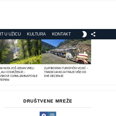
FOLLOW
SWITCH
T U UŽICU
KULTURA
KONTAKT
US
SKIN
AK NOSI JOŠ JEDAN VRELI
ZLATIBORSKI TURISTIČKI VOZIĆ –
 ALI I OSVEŽENJE –
TRADICIJA KOJA TRAJE VIŠE OD
USKOVI I GRMLJAVINA POSLE
DVE DECENIJE
STEPENI
DRUŠTVENE MREŽE
Facebook
Instagram