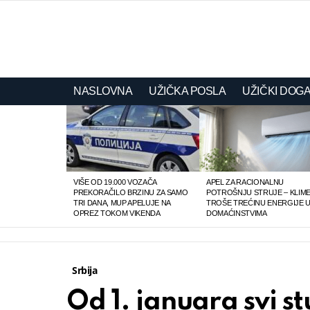
NASLOVNA
UŽIČKA POSLA
UŽIČKI DOGA
LATEST
STORIES
VIŠE OD 19.000 VOZAČA
APEL ZA RACIONALNU
PREKORAČILO BRZINU ZA SAMO
POTROŠNJU STRUJE – KLIM
TRI DANA, MUP APELUJE NA
TROŠE TREĆINU ENERGIJE 
OPREZ TOKOM VIKENDA
DOMAĆINSTVIMA
Srbija
Od 1. januara svi st