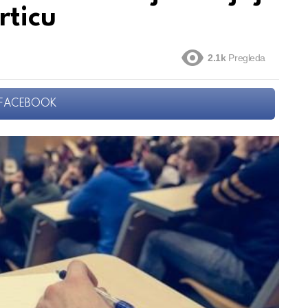
rticu
2.1k
Pregleda
FACEBOOK