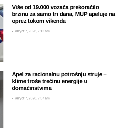
Više od 19.000 vozača prekoračilo
brzinu za samo tri dana, MUP apeluje na
oprez tokom vikenda
август 7, 2026, 7:12 am
Apel za racionalnu potrošnju struje –
klime troše trećinu energije u
domaćinstvima
август 7, 2026, 7:07 am