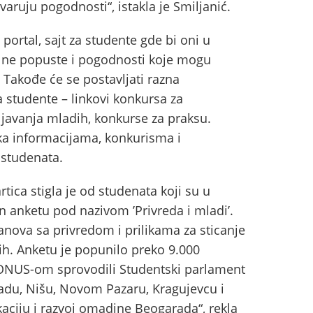
aruju pogodnosti“, istakla je Smiljanić.
 portal, sajt za studente gde bi oni u
elne popuste i pogodnosti koje mogu
. Takođe će se postavljati razna
a studente – linkovi konkursa za
ljavanja mladih, konkurse za praksu.
k ka informacijama, konkurisma i
 studenata.
rtica stigla je od studenata koji su u
n anketu pod nazivom ’Privreda i mladi’.
anova sa privredom i prilikama za sticanje
ih. Anketu je popunilo preko 9.000
KONUS-om sprovodili Studentski parlament
adu, Nišu, Novom Pazaru, Kragujevcu i
kaciju i razvoj omadine Beogarada“, rekla