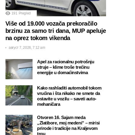
191
Pregled
Više od 19.000 vozača prekoračilo
brzinu za samo tri dana, MUP apeluje
na oprez tokom vikenda
август 7, 2026, 7:12 am
Apel za racionalnu potrošnju
struje – klime troše trećinu
energije u domaćinstvima
Kako rashladiti automobil tokom
vrućina i šta nikako ne smete da
ostavite u vozilu – saveti auto-
mehaničara
Otvoren 16. Sajam meda
„Zlatibore, moj medeni“ – mirisi
prirode i tradicije na Kraljevom
trgu