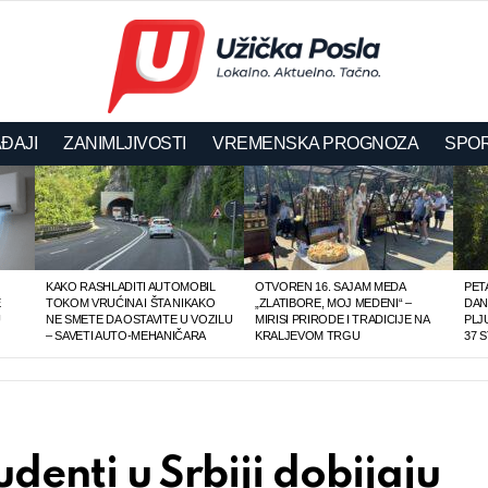
ĐAJI
ZANIMLJIVOSTI
VREMENSKA PROGNOZA
SPOR
KAKO RASHLADITI AUTOMOBIL
OTVOREN 16. SAJAM MEDA
PET
E
TOKOM VRUĆINA I ŠTA NIKAKO
„ZLATIBORE, MOJ MEDENI“ –
DAN,
U
NE SMETE DA OSTAVITE U VOZILU
MIRISI PRIRODE I TRADICIJE NA
PLJ
– SAVETI AUTO-MEHANIČARA
KRALJEVOM TRGU
37 
udenti u Srbiji dobijaju