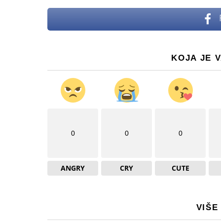
KOJA JE 
0
0
0
ANGRY
CRY
CUTE
VIŠE