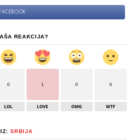
FACEBOOK
VAŠA REAKCIJA?
0
1
0
0
LOL
LOVE
OMG
WTF
 IZ:
SRBIJA