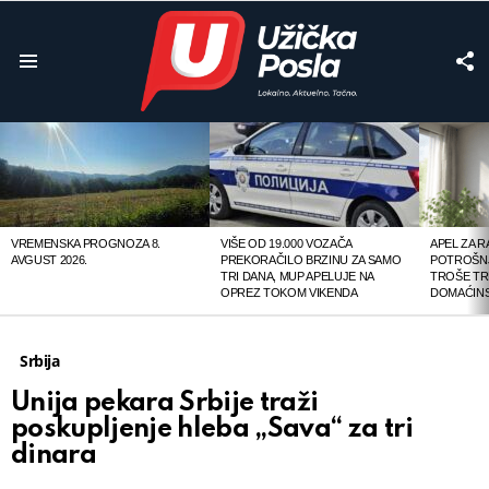
F
U
Menu
LATEST
STORIES
VREMENSKA PROGNOZA 8.
VIŠE OD 19.000 VOZAČA
APEL ZA 
AVGUST 2026.
PREKORAČILO BRZINU ZA SAMO
POTROŠNJ
TRI DANA, MUP APELUJE NA
TROŠE TR
OPREZ TOKOM VIKENDA
DOMAĆINS
Srbija
Unija pekara Srbije traži
poskupljenje hleba „Sava“ za tri
dinara