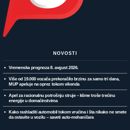
NOVOSTI
Vremenska prognoza 8. avgust 2026.
Više od 19.000 vozača prekoračilo brzinu za samo tri dana,
MUP apeluje na oprez tokom vikenda
Apel za racionalnu potrošnju struje – klime troše trećinu
energije u domaćinstvima
Kako rashladiti automobil tokom vrućina i šta nikako ne smete
da ostavite u vozilu – saveti auto-mehaničara