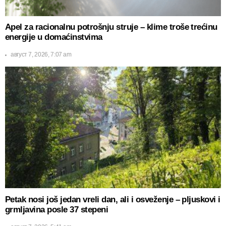
Apel za racionalnu potrošnju struje – klime troše trećinu
energije u domaćinstvima
август 7, 2026, 7:07 am
Petak nosi još jedan vreli dan, ali i osveženje – pljuskovi i
grmljavina posle 37 stepeni