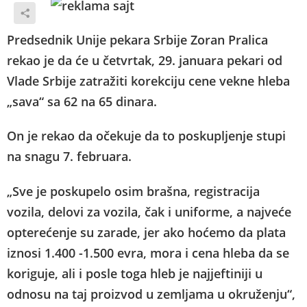
Predsednik Unije pekara Srbije Zoran Pralica
rekao je da će u četvrtak, 29. januara pekari od
Vlade Srbije zatražiti korekciju cene vekne hleba
„sava“ sa 62 na 65 dinara.
On je rekao da očekuje da to poskupljenje stupi
na snagu 7. februara.
„Sve je poskupelo osim brašna, registracija
vozila, delovi za vozila, čak i uniforme, a najveće
opterećenje su zarade, jer ako hoćemo da plata
iznosi 1.400 -1.500 evra, mora i cena hleba da se
koriguje, ali i posle toga hleb je najjeftiniji u
odnosu na taj proizvod u zemljama u okruženju“,