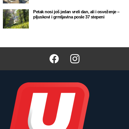
Petak nosi još jedan vreli dan, ali i osveženje –
pljuskovi i grmljavina posle 37 stepeni
Facebook
Instagram