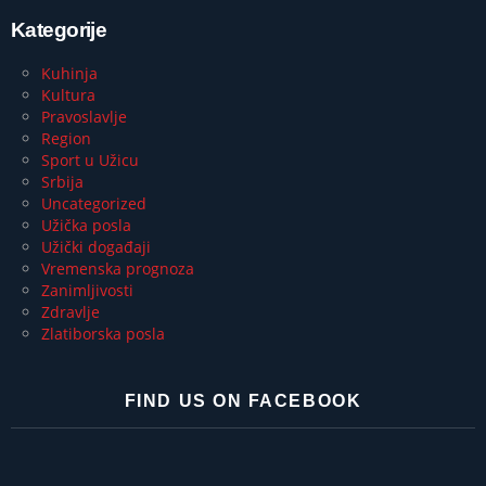
Kategorije
Kuhinja
Kultura
Pravoslavlje
Region
Sport u Užicu
Srbija
Uncategorized
Užička posla
Užički događaji
Vremenska prognoza
Zanimljivosti
Zdravlje
Zlatiborska posla
FIND US ON FACEBOOK