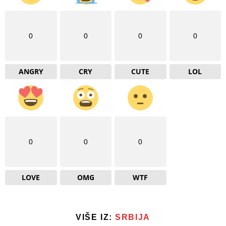
0
0
0
0
ANGRY
CRY
CUTE
LOL
0
0
0
LOVE
OMG
WTF
VIŠE IZ:
SRBIJA