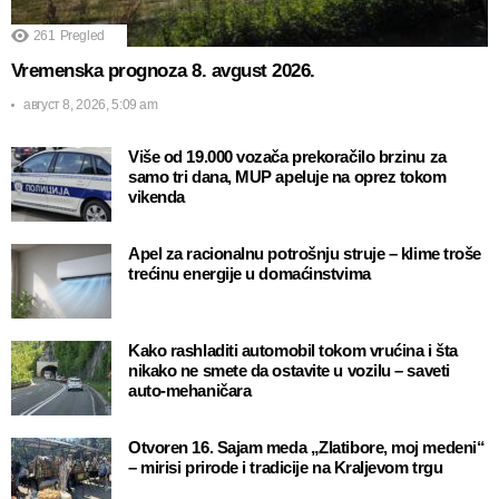
261
Pregled
Vremenska prognoza 8. avgust 2026.
август 8, 2026, 5:09 am
Više od 19.000 vozača prekoračilo brzinu za
samo tri dana, MUP apeluje na oprez tokom
vikenda
Apel za racionalnu potrošnju struje – klime troše
trećinu energije u domaćinstvima
Kako rashladiti automobil tokom vrućina i šta
nikako ne smete da ostavite u vozilu – saveti
auto-mehaničara
Otvoren 16. Sajam meda „Zlatibore, moj medeni“
– mirisi prirode i tradicije na Kraljevom trgu