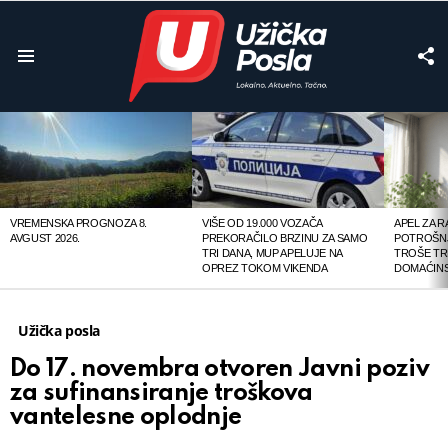
F
U
Menu
LATEST
STORIES
VREMENSKA PROGNOZA 8.
VIŠE OD 19.000 VOZAČA
APEL ZA 
AVGUST 2026.
PREKORAČILO BRZINU ZA SAMO
POTROŠNJ
TRI DANA, MUP APELUJE NA
TROŠE TR
OPREZ TOKOM VIKENDA
DOMAĆINS
Užička posla
Do 17. novembra otvoren Javni poziv
za sufinansiranje troškova
vantelesne oplodnje