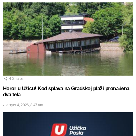
4
Shares
Horor u Užicu! Kod splava na Gradskoj plaži pronađena
dva tela
август 4, 2026, 8:47 am