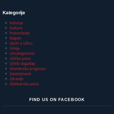
Kategorije
Kuhinja
Kultura
Pravoslavlje
Region
Sport u Užicu
Srbija
Uncategorized
Užička posla
Užički događaji
Vremenska prognoza
Zanimljivosti
Zdravlje
Zlatiborska posla
FIND US ON FACEBOOK