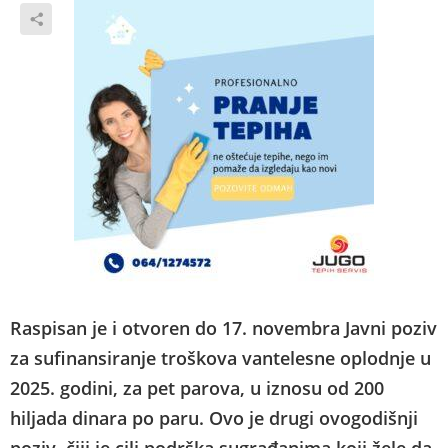
Raspisan je i otvoren do 17. novembra Javni poziv
za sufinansiranje troškova vantelesne oplodnje u
2025. godini, za pet parova, u iznosu od 200
hiljada dinara po paru. Ovo je drugi ovogodišnji
poziv, čiji je cilj podrška sugrađanima koji žele da