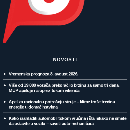
NOVOSTI
Vremenska prognoza 8. avgust 2026.
Više od 19.000 vozača prekoračilo brzinu za samo tri dana,
MUP apeluje na oprez tokom vikenda
Apel za racionalnu potrošnju struje – klime troše trećinu
energije u domaćinstvima
Kako rashladiti automobil tokom vrućina i šta nikako ne smete
da ostavite u vozilu – saveti auto-mehaničara