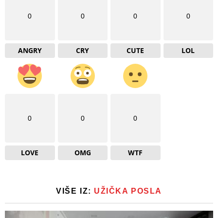
0
0
0
0
ANGRY
CRY
CUTE
LOL
0
0
0
LOVE
OMG
WTF
VIŠE IZ:
UŽIČKA POSLA