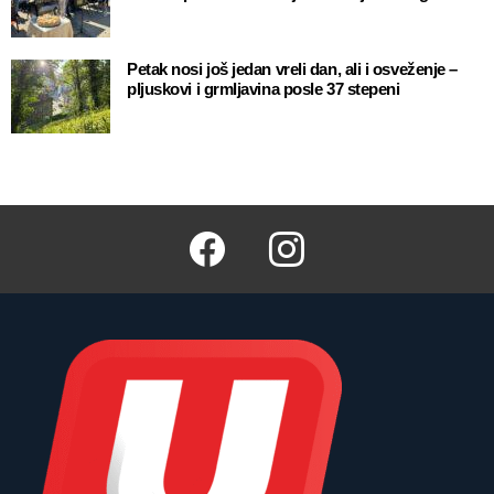
Petak nosi još jedan vreli dan, ali i osveženje –
pljuskovi i grmljavina posle 37 stepeni
Facebook
Instagram