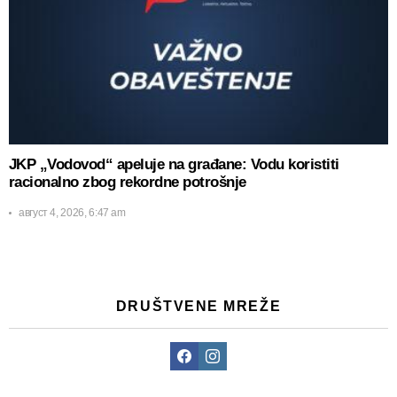
JKP „Vodovod“ apeluje na građane: Vodu koristiti
racionalno zbog rekordne potrošnje
август 4, 2026, 6:47 am
DRUŠTVENE MREŽE
Facebook
Instagram