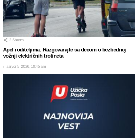
2
Shares
Apel roditeljima: Razgovarajte sa decom o bezbednoj
vožnji električnih trotineta
август 5, 2026, 10:45 am