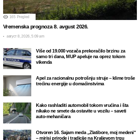
165
Pregled
Vremenska prognoza 8. avgust 2026.
август 8, 2026, 5:09 am
Više od 19.000 vozača prekoračilo brzinu za
samo tri dana, MUP apeluje na oprez tokom
vikenda
Apel za racionalnu potrošnju struje – klime troše
trećinu energije u domaćinstvima
Kako rashladiti automobil tokom vrućina i šta
nikako ne smete da ostavite u vozilu – saveti
auto-mehaničara
Otvoren 16. Sajam meda „Zlatibore, moj medeni“
– mirisi prirode i tradicije na Kraljevom trgu