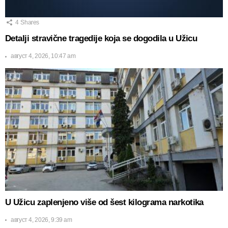
4
Shares
Detalji stravične tragedije koja se dogodila u Užicu
август 4, 2026, 10:47 am
U Užicu zaplenjeno više od šest kilograma narkotika
август 4, 2026, 9:39 am