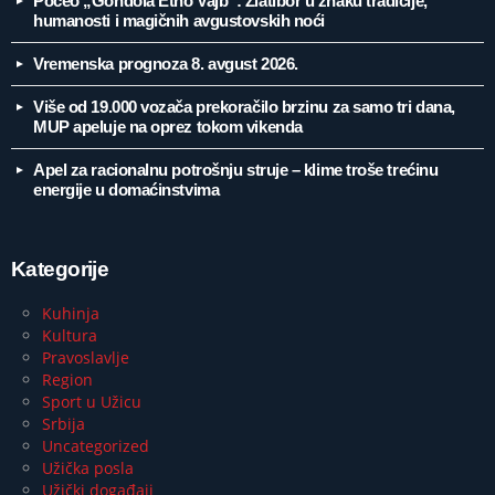
Počeo „Gondola Etno Vajb”: Zlatibor u znaku tradicije,
humanosti i magičnih avgustovskih noći
Vremenska prognoza 8. avgust 2026.
Više od 19.000 vozača prekoračilo brzinu za samo tri dana,
MUP apeluje na oprez tokom vikenda
Apel za racionalnu potrošnju struje – klime troše trećinu
energije u domaćinstvima
Kategorije
Kuhinja
Kultura
Pravoslavlje
Region
Sport u Užicu
Srbija
Uncategorized
Užička posla
Užički događaji