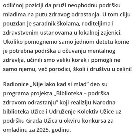
odličnoj poziciji da pruži neophodnu podršku
mladima na putu zdravog odrastanja. U tom cilju
pouzdan je saradnik školama, roditeljima i
zdravstvenim ustanovama u lokalnoj zajenici.
Ukoliko pomognemo samo jednom detetu kome
je potrebna podrška u očuvanju mentalnog
zdravlja, učinili smo veliki korak i pomogli ne
samo njemu, već porodici, školi i društvu u celini!
Radionice „Nije lako kad si mlad” deo su
programa projekta „Biblioteka – podrška
zdravom odrastanju” koji realiziju Narodna
biblioteka Užice i Udruženje Kolektiv Užice uz
podršku Grada Užica u okviru konkursa za
omladinu za 2025. godinu.