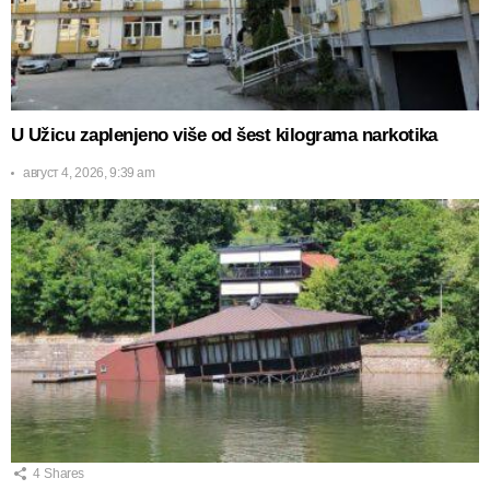
U Užicu zaplenjeno više od šest kilograma narkotika
август 4, 2026, 9:39 am
4
Shares