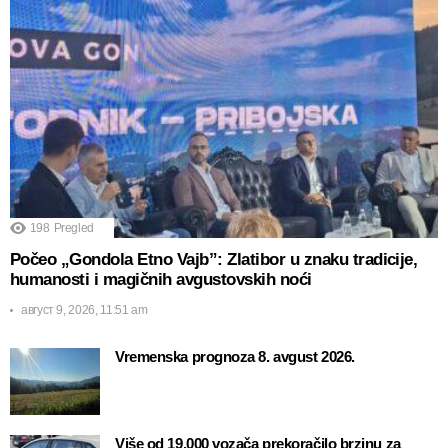
198
Pregled
Počeo „Gondola Etno Vajb”: Zlatibor u znaku tradicije,
humanosti i magičnih avgustovskih noći
август 9, 2026, 11:51 am
Vremenska prognoza 8. avgust 2026.
Više od 19.000 vozača prekoračilo brzinu za