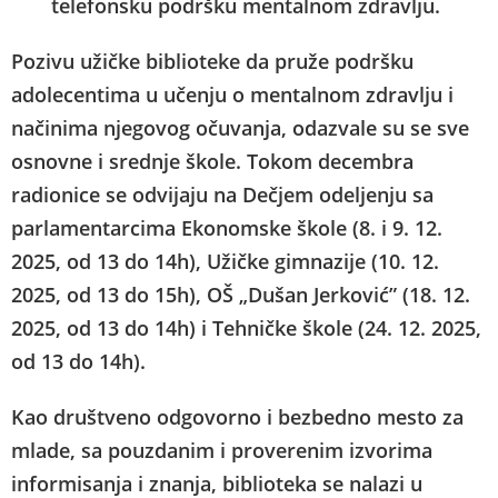
telefonsku podršku mentalnom zdravlju.
Pozivu užičke biblioteke da pruže podršku
adolecentima u učenju o mentalnom zdravlju i
načinima njegovog očuvanja, odazvale su se sve
osnovne i srednje škole. Tokom decembra
radionice se odvijaju na Dečjem odeljenju sa
parlamentarcima Ekonomske škole (8. i 9. 12.
2025, od 13 do 14h), Užičke gimnazije (10. 12.
2025, od 13 do 15h), OŠ „Dušan Jerković” (18. 12.
2025, od 13 do 14h) i Tehničke škole (24. 12. 2025,
od 13 do 14h).
Kao društveno odgovorno i bezbedno mesto za
mlade, sa pouzdanim i proverenim izvorima
informisanja i znanja, biblioteka se nalazi u