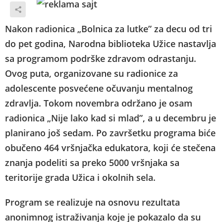
Nakon radionica „Bolnica za lutke” za decu od tri
do pet godina, Narodna biblioteka Užice nastavlja
sa programom podrške zdravom odrastanju.
Ovog puta, organizovane su radionice za
adolescente posvećene očuvanju mentalnog
zdravlja. Tokom novembra održano je osam
radionica „Nije lako kad si mlad”, a u decembru je
planirano još sedam. Po završetku programa biće
obučeno 464 vršnjačka edukatora, koji će stečena
znanja podeliti sa preko 5000 vršnjaka sa
teritorije grada Užica i okolnih sela.
Program se realizuje na osnovu rezultata
anonimnog istraživanja koje je pokazalo da su