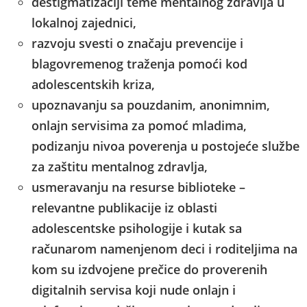
destigmatizaciji teme mentalnog zdravlja u
lokalnoj zajednici,
razvoju svesti o značaju prevencije i
blagovremenog traženja pomoći kod
adolescentskih kriza,
upoznavanju sa pouzdanim, anonimnim,
onlajn servisima za pomoć mladima,
podizanju nivoa poverenja u postojeće službe
za zaštitu mentalnog zdravlja,
usmeravanju na resurse biblioteke –
relevantne publikacije iz oblasti
adolescentske psihologije i kutak sa
računarom namenjenom deci i roditeljima na
kom su izdvojene prečice do proverenih
digitalnih servisa koji nude onlajn i