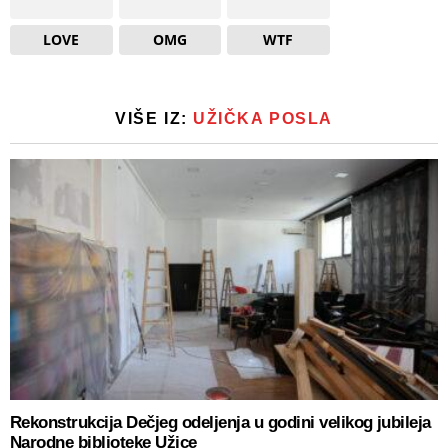
LOVE
OMG
WTF
VIŠE IZ:
UŽIČKA POSLA
Rekonstrukcija Dečjeg odeljenja u godini velikog jubileja
Narodne biblioteke Užice