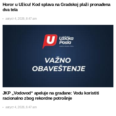
Horor u Užicu! Kod splava na Gradskoj plaži pronađena
dva tela
август 4, 2026, 8:47 am
JKP „Vodovod“ apeluje na građane: Vodu koristiti
racionalno zbog rekordne potrošnje
август 4, 2026, 6:47 am