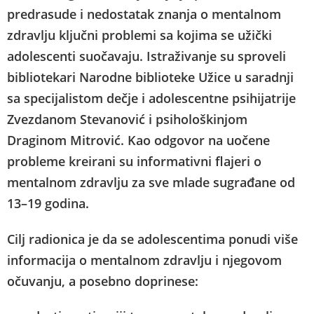
predrasude i nedostatak znanja o mentalnom
zdravlju ključni problemi sa kojima se užički
adolescenti suočavaju. Istraživanje su sproveli
bibliotekari Narodne biblioteke Užice u saradnji
sa specijalistom dečje i adolescentne psihijatrije
Zvezdanom Stevanović i psihološkinjom
Draginom Mitrović. Kao odgovor na uočene
probleme kreirani su informativni flajeri o
mentalnom zdravlju za sve mlade sugrađane od
13–19 godina.
Cilj radionica je da se adolescentima ponudi više
informacija o mentalnom zdravlju i njegovom
očuvanju, a posebno doprinese: