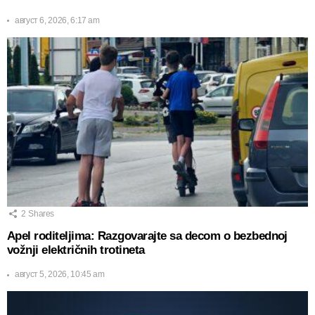
август 6, 2026, 6:17 am
2
Shares
Apel roditeljima: Razgovarajte sa decom o bezbednoj
vožnji električnih trotineta
август 5, 2026, 10:45 am