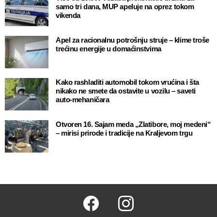
samo tri dana, MUP apeluje na oprez tokom
vikenda
Apel za racionalnu potrošnju struje – klime troše
trećinu energije u domaćinstvima
Kako rashladiti automobil tokom vrućina i šta
nikako ne smete da ostavite u vozilu – saveti
auto-mehaničara
Otvoren 16. Sajam meda „Zlatibore, moj medeni“
– mirisi prirode i tradicije na Kraljevom trgu
Facebook
Instagram