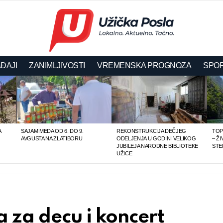
ĐAJI
ZANIMLJIVOSTI
VREMENSKA PROGNOZA
SPOR
A
SAJAM MEDA OD 6. DO 9.
REKONSTRUKCIJA DEČJEG
TOP
AVGUSTA NA ZLATIBORU
ODELJENJA U GODINI VELIKOG
– Ž
JUBILEJA NARODNE BIBLIOTEKE
STE
UŽICE
 za decu i koncert