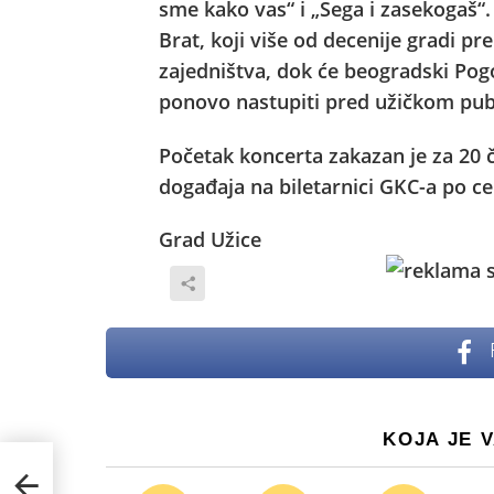
sme kako vas“ i „Sega i zasekogaš“
Brat, koji više od decenije gradi p
zajedništva, dok će beogradski Po
ponovo nastupiti pred užičkom pub
Početak koncerta zakazan je za 20 č
događaja na biletarnici GKC-a po ce
Grad Užice
KOJA JE 