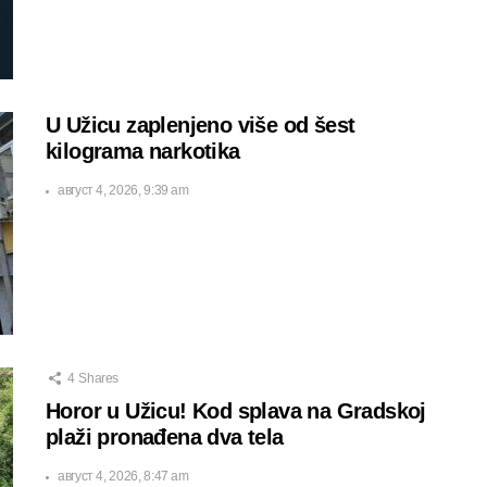
U Užicu zaplenjeno više od šest
kilograma narkotika
август 4, 2026, 9:39 am
4
Shares
Horor u Užicu! Kod splava na Gradskoj
plaži pronađena dva tela
август 4, 2026, 8:47 am