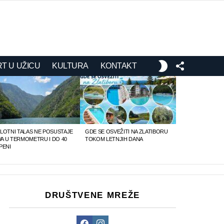
FOLLOW
SWITCH
T U UŽICU
KULTURA
KONTAKT
US
SKIN
LOTNI TALAS NE POSUSTAJE
GDE SE OSVEŽITI NA ZLATIBORU
IVA U TERMOMETRU I DO 40
TOKOM LETNJIH DANA
PENI
DRUŠTVENE MREŽE
Facebook
Instagram