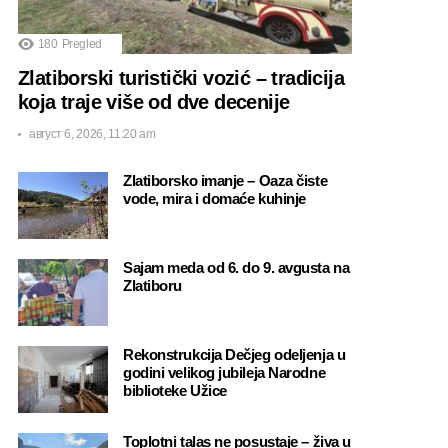
180
Pregled
Zlatiborski turistički vozić – tradicija
koja traje više od dve decenije
август 6, 2026, 11:20 am
Zlatiborsko imanje – Oaza čiste
vode, mira i domaće kuhinje
Sajam meda od 6. do 9. avgusta na
Zlatiboru
Rekonstrukcija Dečjeg odeljenja u
godini velikog jubileja Narodne
biblioteke Užice
Toplotni talas ne posustaje – živa u