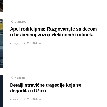
2
Shares
Apel roditeljima: Razgovarajte sa decom
o bezbednoj vožnji električnih trotineta
август 5, 2026, 10:45 am
4
Shares
Detalji stravične tragedije koja se
dogodila u Užicu
август 4, 2026, 10:47 am