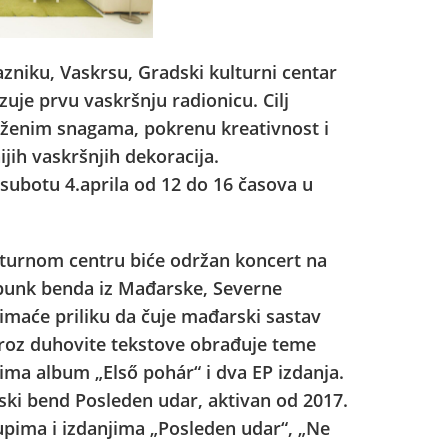
niku, Vaskrsu, Gradski kulturni centar
uje prvu vaskršnju radionicu. Cilj
druženim snagama, pokrenu kreativnost i
jih vaskršnjih dekoracija.
 subotu 4.aprila od 12 do 16 časova u
lturnom centru biće održan koncert na
/punk benda iz Mađarske, Severne
 imaće priliku da čuje mađarski sastav
kroz duhovite tekstove obrađuje teme
 ima album „Első pohár“ i dva EP izdanja.
nski bend Posleden udar, aktivan od 2017.
pima i izdanjima „Posleden udar“, „Ne