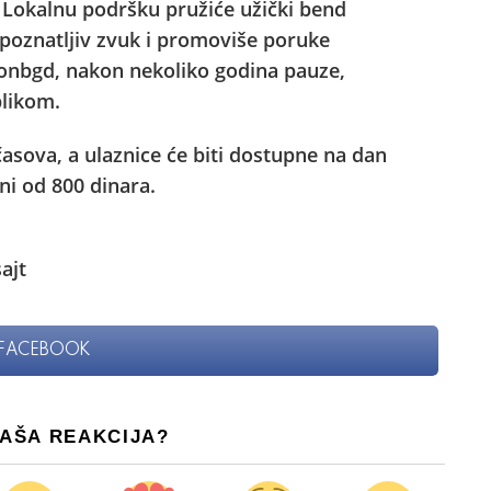
. Lokalnu podršku pružiće užički bend
repoznatljiv zvuk i promoviše poruke
gonbgd, nakon nekoliko godina pauze,
likom.
asova, a ulaznice će biti dostupne na dan
ni od 800 dinara.
FACEBOOK
VAŠA REAKCIJA?