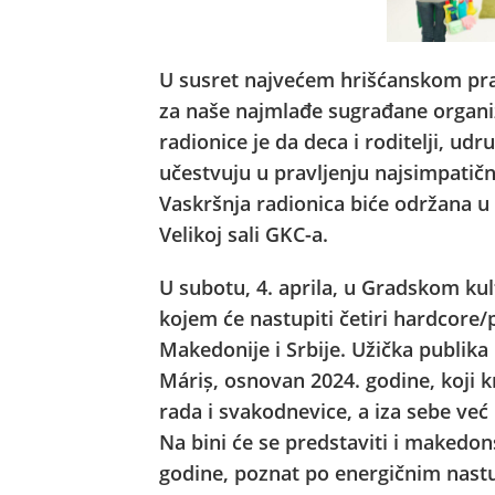
U susret najvećem hrišćanskom praz
za naše najmlađe sugrađane organiz
radionice je da deca i roditelji, u
učestvuju u pravljenju najsimpatični
Vaskršnja radionica biće održana u
Velikoj sali GKC-a.
U subotu, 4. aprila, u Gradskom ku
kojem će nastupiti četiri hardcore
Makedonije i Srbije. Užička publika
Máriș, osnovan 2024. godine, koji 
rada i svakodnevice, a iza sebe već
Na bini će se predstaviti i makedo
godine, poznat po energičnim nastu