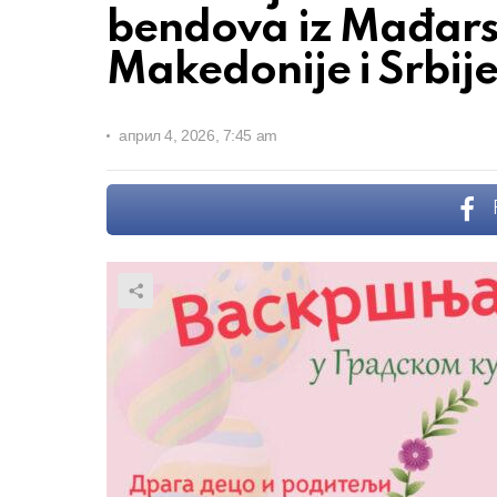
bendova iz Mađars
Makedonije i Srbij
април 4, 2026, 7:45 am