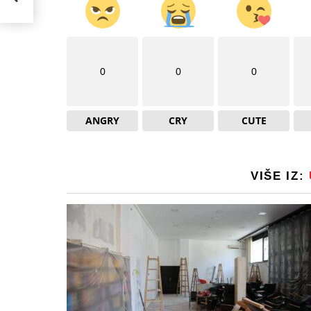
0
0
0
ANGRY
CRY
CUTE
VIŠE IZ: