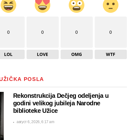
0
0
0
0
LOL
LOVE
OMG
WTF
UŽIČKA POSLA
Rekonstrukcija Dečjeg odeljenja u
godini velikog jubileja Narodne
biblioteke Užice
август 6, 2026, 6:17 am