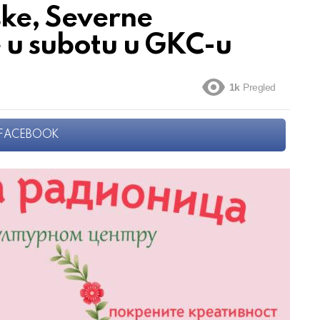
ke, Severne
e u subotu u GKC-u
1k
Pregled
FACEBOOK