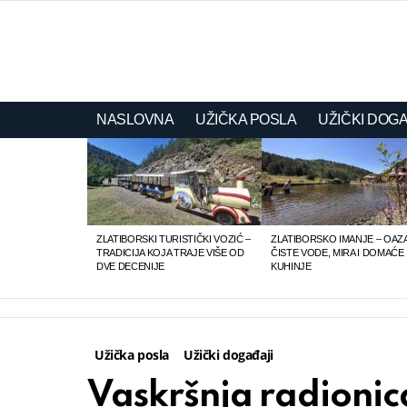
NASLOVNA
UŽIČKA POSLA
UŽIČKI DOGA
LATEST
STORIES
ZLATIBORSKI TURISTIČKI VOZIĆ –
ZLATIBORSKO IMANJE – OAZ
TRADICIJA KOJA TRAJE VIŠE OD
ČISTE VODE, MIRA I DOMAĆE
DVE DECENIJE
KUHINJE
Užička posla
Užički događaji
Vaskršnja radionica