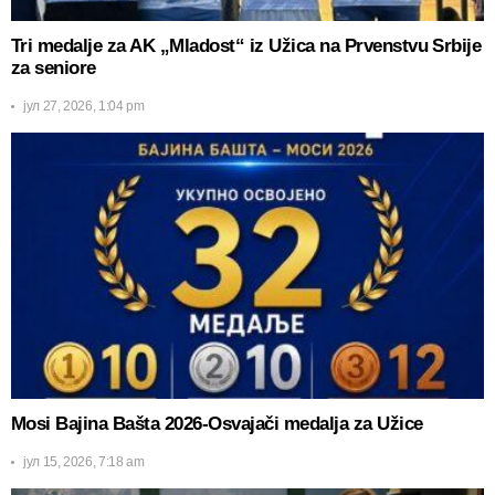
Tri medalje za AK „Mladost“ iz Užica na Prvenstvu Srbije
za seniore
јул 27, 2026, 1:04 pm
Mosi Bajina Bašta 2026-Osvajači medalja za Užice
јул 15, 2026, 7:18 am