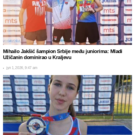
Mihailo Jakšić šampion Srbije među juniorima: Mladi
Užičanin dominirao u Kraljevu
јул 1, 2026, 9:47 am