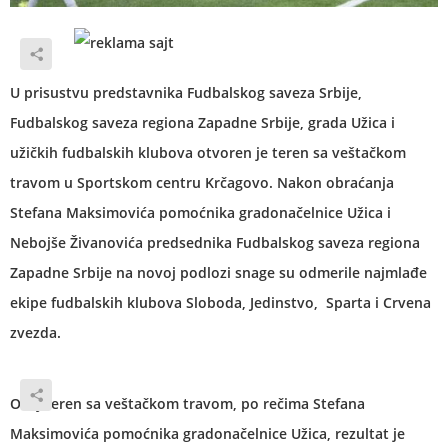
U prisustvu predstavnika Fudbalskog saveza Srbije,
Fudbalskog saveza regiona Zapadne Srbije, grada Užica i
užičkih fudbalskih klubova otvoren je teren sa veštačkom
travom u Sportskom centru Krčagovo. Nakon obraćanja
Stefana Maksimovića pomoćnika gradonačelnice Užica i
Nebojše Živanovića predsednika Fudbalskog saveza regiona
Zapadne Srbije na novoj podlozi snage su odmerile najmlađe
ekipe fudbalskih klubova Sloboda, Jedinstvo, Sparta i Crvena
zvezda.
Ovaj teren sa veštačkom travom, po rečima Stefana
Maksimovića pomoćnika gradonačelnice Užica, rezultat je