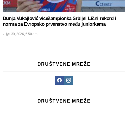
Dunja Vukajlović vicešampionka Srbije! Lični rekord i
norma za Evropsko prvenstvo među juniorkama
јун 30, 2026, 6:50 am
DRUŠTVENE MREŽE
Facebook
Instagram
DRUŠTVENE MREŽE