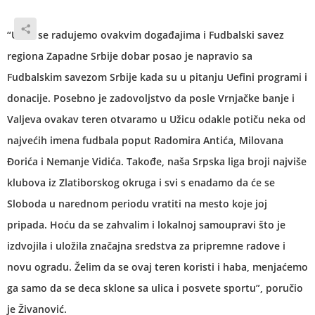
“Uvek se radujemo ovakvim događajima i Fudbalski savez
regiona Zapadne Srbije dobar posao je napravio sa
Fudbalskim savezom Srbije kada su u pitanju Uefini programi i
donacije. Posebno je zadovoljstvo da posle Vrnjačke banje i
Valjeva ovakav teren otvaramo u Užicu odakle potiču neka od
najvećih imena fudbala poput Radomira Antića, Milovana
Đorića i Nemanje Vidića. Takođe, naša Srpska liga broji najviše
klubova iz Zlatiborskog okruga i svi s enadamo da će se
Sloboda u narednom periodu vratiti na mesto koje joj
pripada. Hoću da se zahvalim i lokalnoj samoupravi što je
izdvojila i uložila značajna sredstva za pripremne radove i
novu ogradu. Želim da se ovaj teren koristi i haba, menjaćemo
ga samo da se deca sklone sa ulica i posvete sportu”, poručio
je Živanović.