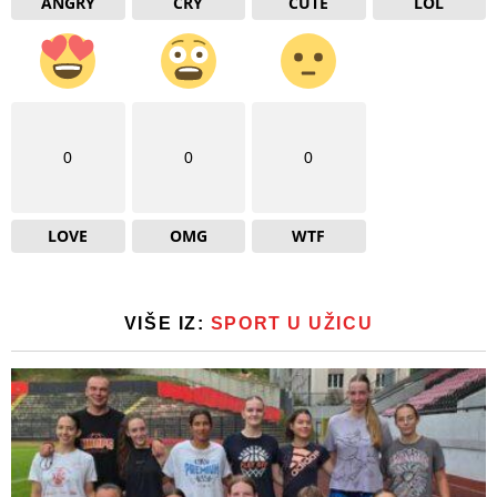
ANGRY
CRY
CUTE
LOL
0
0
0
LOVE
OMG
WTF
VIŠE IZ:
SPORT U UŽICU