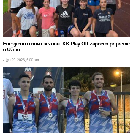
Energično u novu sezonu: KK Play Off započeo pripreme
u Užicu
јул 29, 2026, 6:00 am