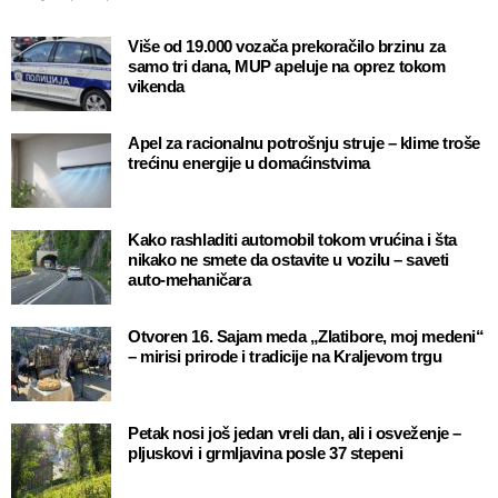
Više od 19.000 vozača prekoračilo brzinu za
samo tri dana, MUP apeluje na oprez tokom
vikenda
Apel za racionalnu potrošnju struje – klime troše
trećinu energije u domaćinstvima
Kako rashladiti automobil tokom vrućina i šta
nikako ne smete da ostavite u vozilu – saveti
auto-mehaničara
Otvoren 16. Sajam meda „Zlatibore, moj medeni“
– mirisi prirode i tradicije na Kraljevom trgu
Petak nosi još jedan vreli dan, ali i osveženje –
pljuskovi i grmljavina posle 37 stepeni