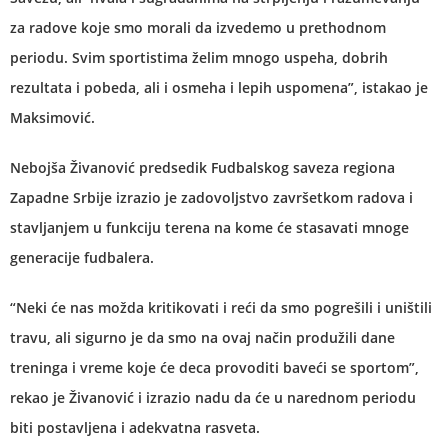
za radove koje smo morali da izvedemo u prethodnom
periodu. Svim sportistima želim mnogo uspeha, dobrih
rezultata i pobeda, ali i osmeha i lepih uspomena”, istakao je
Maksimović.
Nebojša Živanović predsedik Fudbalskog saveza regiona
Zapadne Srbije izrazio je zadovoljstvo završetkom radova i
stavljanjem u funkciju terena na kome će stasavati mnoge
generacije fudbalera.
“Neki će nas možda kritikovati i reći da smo pogrešili i uništili
travu, ali sigurno je da smo na ovaj način produžili dane
treninga i vreme koje će deca provoditi baveći se sportom”,
rekao je Živanović i izrazio nadu da će u narednom periodu
biti postavljena i adekvatna rasveta.