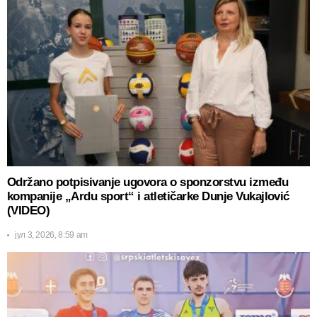
Održano potpisivanje ugovora o sponzorstvu između
kompanije „Ardu sport“ i atletičarke Dunje Vukajlović
(VIDEO)
јул 3, 2026, 8:59 am