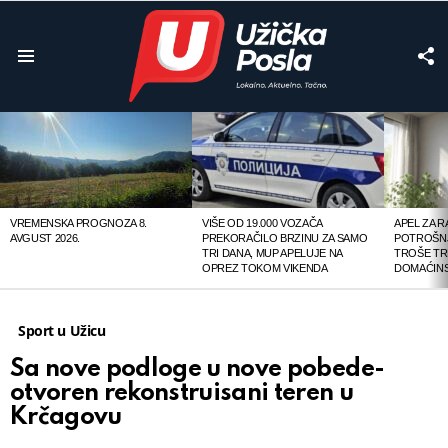
F
U
Menu
LATEST
STORIES
VREMENSKA PROGNOZA 8.
VIŠE OD 19.000 VOZAČA
APEL ZA 
AVGUST 2026.
PREKORAČILO BRZINU ZA SAMO
POTROŠNJ
TRI DANA, MUP APELUJE NA
TROŠE TR
OPREZ TOKOM VIKENDA
DOMAĆINS
Sport u Užicu
Sa nove podloge u nove pobede-
otvoren rekonstruisani teren u
Krčagovu