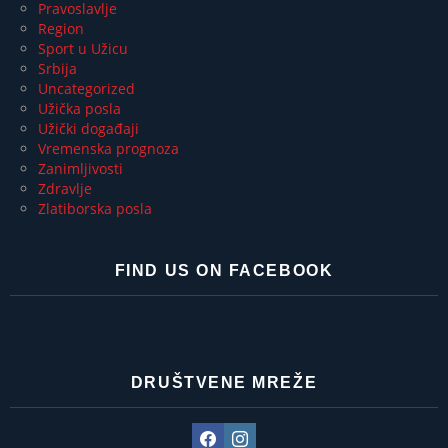
Pravoslavlje
Region
Sport u Užicu
Srbija
Uncategorized
Užička posla
Užički događaji
Vremenska prognoza
Zanimljivosti
Zdravlje
Zlatiborska posla
FIND US ON FACEBOOK
DRUŠTVENE MREŽE
Facebook
Instagram