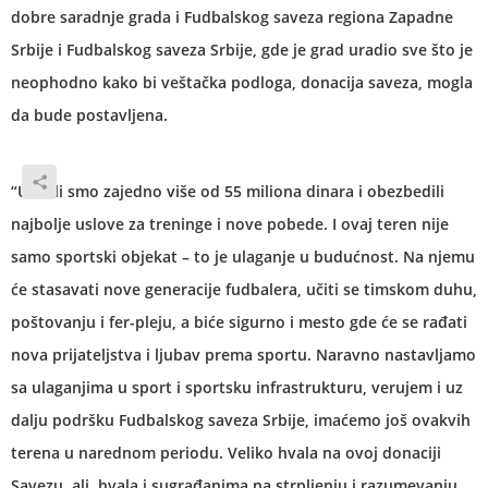
dobre saradnje grada i Fudbalskog saveza regiona Zapadne
Srbije i Fudbalskog saveza Srbije, gde je grad uradio sve što je
neophodno kako bi veštačka podloga, donacija saveza, mogla
da bude postavljena.
“Uložili smo zajedno više od 55 miliona dinara i obezbedili
najbolje uslove za treninge i nove pobede. I ovaj teren nije
samo sportski objekat – to je ulaganje u budućnost. Na njemu
će stasavati nove generacije fudbalera, učiti se timskom duhu,
poštovanju i fer-pleju, a biće sigurno i mesto gde će se rađati
nova prijateljstva i ljubav prema sportu. Naravno nastavljamo
sa ulaganjima u sport i sportsku infrastrukturu, verujem i uz
dalju podršku Fudbalskog saveza Srbije, imaćemo još ovakvih
terena u narednom periodu. Veliko hvala na ovoj donaciji
Savezu, ali hvala i sugrađanima na strpljenju i razumevanju